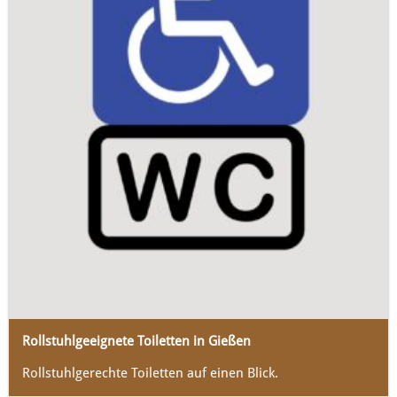
Rollstuhlgeeignete Toiletten in Gießen
Rollstuhlgerechte Toiletten auf einen Blick.