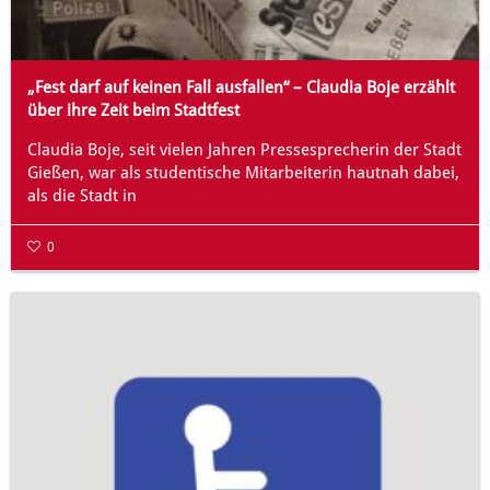
„Fest darf auf keinen Fall ausfallen“ – Claudia Boje erzählt
über ihre Zeit beim Stadtfest
Claudia Boje, seit vielen Jahren Pressesprecherin der Stadt
Gießen, war als studentische Mitarbeiterin hautnah dabei,
als die Stadt in
0