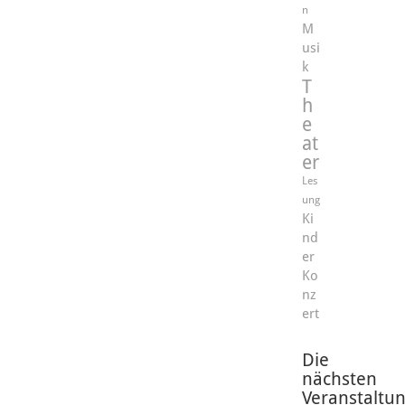
n
M
usi
k
T
h
e
at
er
Les
ung
Ki
nd
er
Ko
nz
ert
Die
nächsten
Veranstaltu