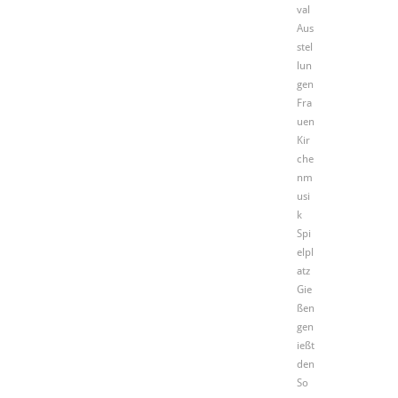
val
Aus
stel
lun
gen
Fra
uen
Kir
che
nm
usi
k
Spi
elpl
atz
Gie
ßen
gen
ießt
den
So