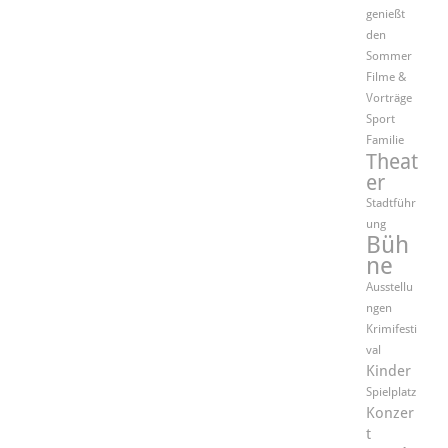
genießt
den
Sommer
Filme &
Vorträge
Sport
Familie
Theat
er
Stadtführ
ung
Büh
ne
Ausstellu
ngen
Krimifesti
val
Kinder
Spielplatz
Konzer
t