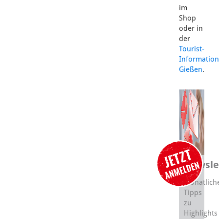
im
Shop
oder in
der
Tourist-
Information
Gießen
.
Newsle
Monatlich
Tipps
zu
Highlights