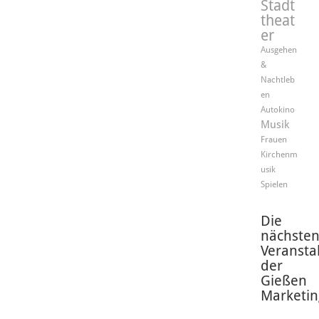
Stadt
theat
er
Ausgehen
&
Nachtleb
en
Autokino
Musik
Frauen
Kirchenm
usik
Spielen
Die
nächste
Veransta
der
Gießen
Marketin