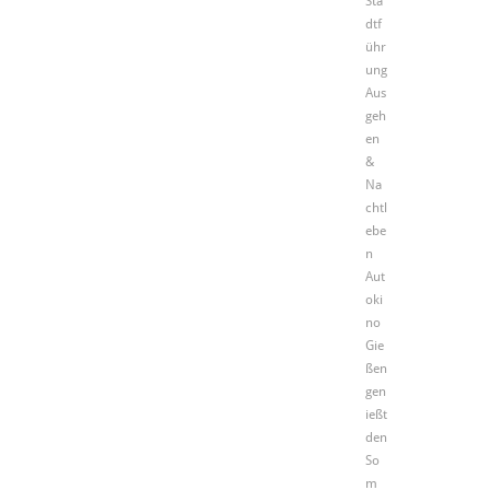
Sta
dtf
ühr
ung
Aus
geh
en
&
Na
chtl
ebe
n
Aut
oki
no
Gie
ßen
gen
ießt
den
So
m