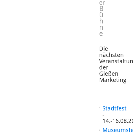
er
B
ü
h
n
e
Die
nächsten
Veranstaltu
der
Gießen
Marketing
Stadtfest
-
14.-16.08.2
Museumsfe