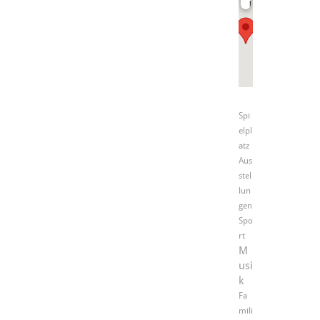
Lindenplatz
Spi
elpl
atz
Aus
stel
lun
gen
Spo
rt
M
usi
k
Fa
mili