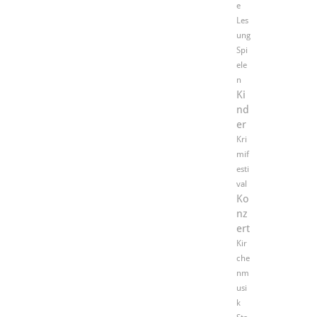
e
Les
ung
Spi
ele
n
Ki
nd
er
Kri
mif
esti
val
Ko
nz
ert
Kir
che
nm
usi
k