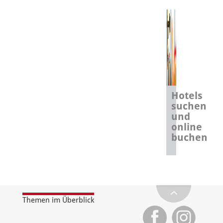
Hotels
suchen
und
online
buchen
Themen im Überblick