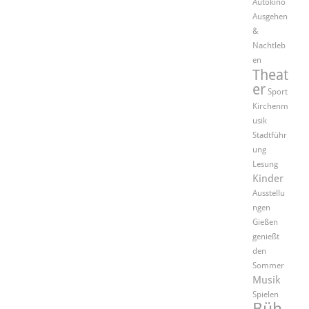
Autokino
Ausgehen
&
Nachtleb
en
Theat
er
Sport
Kirchenm
usik
Stadtführ
ung
Lesung
Kinder
Ausstellu
ngen
Gießen
genießt
den
Sommer
Musik
Spielen
Büh