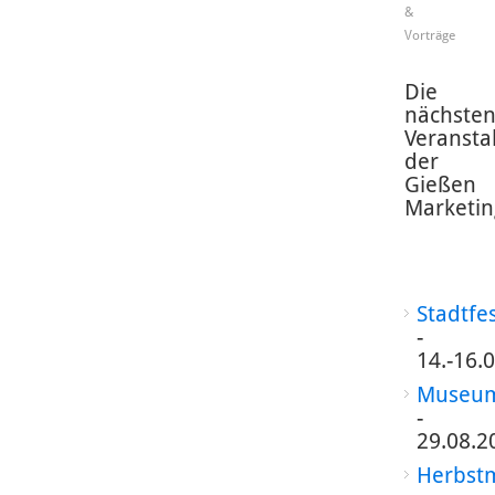
&
Vorträge
Die
nächste
Veransta
der
Gießen
Marketin
Stadtfe
-
14.-16.
Museum
-
29.08.2
Herbst