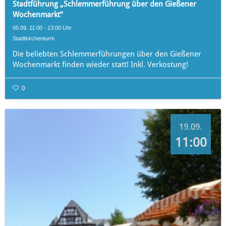
Stadtführung „Schlemmerführung über den Gießener
Wochenmarkt“
05.09.
11:00 - 13:00 Uhr
Stadtkirchenturm
Die beliebten Schlemmerführungen über den Gießener
Wochenmarkt finden wieder statt! Inkl. Verkostung!
0
19.09.
11:00