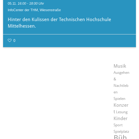
05.11.
16:00 - 18:00 Uhr
InfoCenter der THM, Wiesenstraße
Hinter den Kulissen der Technischen Hochschule
Mittelhessen.
0
Musik
Ausgehen
&
Nachtleb
en
Spielen
Konzer
t
Lesung
Kinder
Sport
Spielplatz
Büh