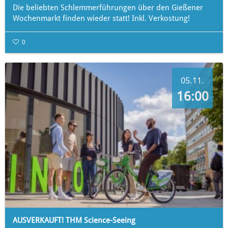
Die beliebten Schlemmerführungen über den Gießener
Wochenmarkt finden wieder statt! Inkl. Verkostung!
0
05.11.
16:00
AUSVERKAUFT! THM Science-Seeing