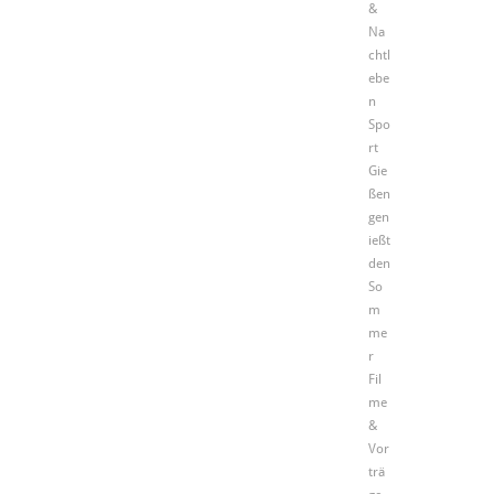
&
Na
chtl
ebe
n
Spo
rt
Gie
ßen
gen
ießt
den
So
m
me
r
Fil
me
&
Vor
trä