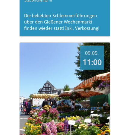
Stadtkirchenturm
Die beliebten Schlemmerführungen
über den Gießener Wochenmarkt
finden wieder statt! Inkl. Verkostung!
09.05.
11:00