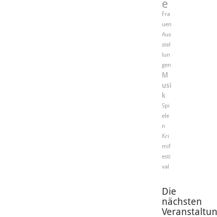
e
Fra
uen
Aus
stel
lun
gen
M
usi
k
Spi
ele
n
Kri
mif
esti
val
Die
nächsten
Veranstaltu