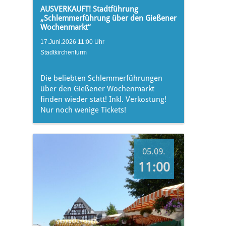
AUSVERKAUFT! Stadtführung
„Schlemmerführung über den Gießener
Wochenmarkt“
17.Juni.2026 11:00 Uhr
Stadtkirchenturm
Die beliebten Schlemmerführungen
über den Gießener Wochenmarkt
finden wieder statt! Inkl. Verkostung!
Nur noch wenige Tickets!
05.09.
11:00