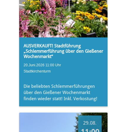
AUSVERKAUFT! Stadtführung
„Schlemmerführung über den Gießener
Wochenmarkt“
20.Juni.2026 11:00 Uhr
Stadtkirchenturm
Die beliebten Schlemmerführungen
über den Gießener Wochenmarkt
finden wieder statt! Inkl. Verkostung!
29.08.