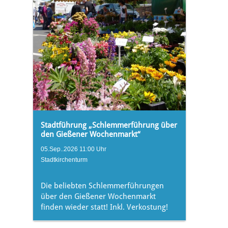
Stadtführung „Schlemmerführung über
den Gießener Wochenmarkt“
05.Sep..2026 11:00 Uhr
Stadtkirchenturm
Die beliebten Schlemmerführungen
über den Gießener Wochenmarkt
finden wieder statt! Inkl. Verkostung!