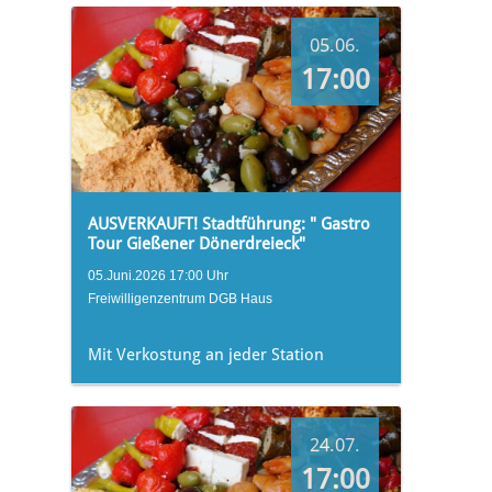
05.06.
17:00
AUSVERKAUFT! Stadtführung: " Gastro
Tour Gießener Dönerdreieck"
05.Juni.2026 17:00 Uhr
Freiwilligenzentrum DGB Haus
Mit Verkostung an jeder Station
24.07.
17:00