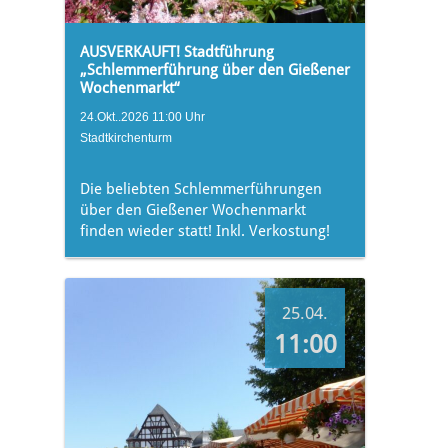
AUSVERKAUFT! Stadtführung
„Schlemmerführung über den Gießener
Wochenmarkt“
24.Okt..2026 11:00 Uhr
Stadtkirchenturm
Die beliebten Schlemmerführungen
über den Gießener Wochenmarkt
finden wieder statt! Inkl. Verkostung!
25.04.
11:00