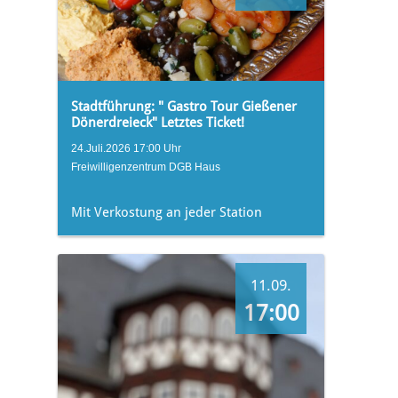
Stadtführung: " Gastro Tour Gießener
Dönerdreieck" Letztes Ticket!
24.Juli.2026 17:00 Uhr
Freiwilligenzentrum DGB Haus
Mit Verkostung an jeder Station
11.09.
17:00