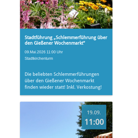
Stadtführung „Schlemmerführung über
den Gießener Wochenmarkt“
09.Mai.2026 11:00 Uhr
Stadtkirchenturm
Die beliebten Schlemmerführungen
über den Gießener Wochenmarkt
finden wieder statt! Inkl. Verkostung!
19.09.
11:00