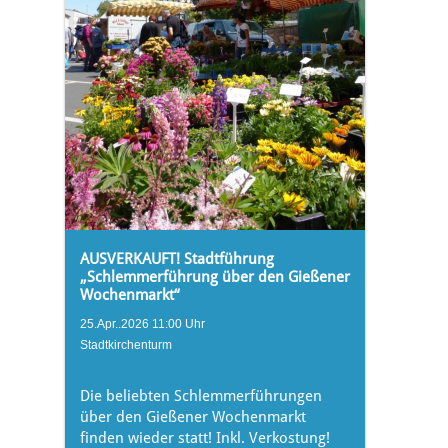
AUSVERKAUFT! Stadtführung
„Schlemmerführung über den Gießener
Wochenmarkt“
25.Apr..2026 11:00 Uhr
Stadtkirchenturm
Die beliebten Schlemmerführungen
über den Gießener Wochenmarkt
finden wieder statt! Inkl. Verkostung!