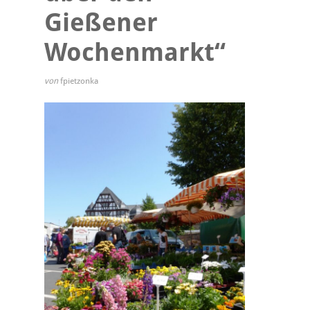
Gießener
Wochenmarkt“
von
fpietzonka