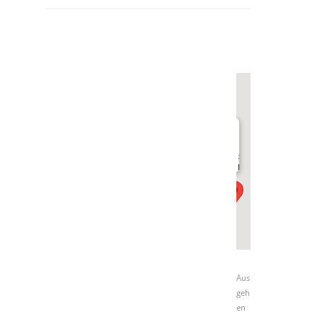
undefined
Stadtkirchenturm
Kirchenplatz
Aus
geh
en