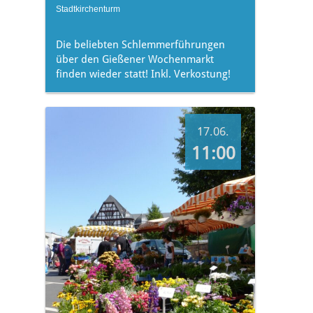
Stadtkirchenturm
Die beliebten Schlemmerführungen
über den Gießener Wochenmarkt
finden wieder statt! Inkl. Verkostung!
17.06.
11:00