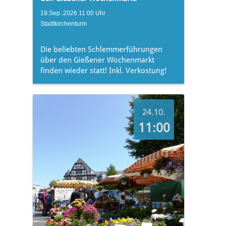
19.Sep..2026 11:00 Uhr
Stadtkirchenturm
Die beliebten Schlemmerführungen
über den Gießener Wochenmarkt
finden wieder statt! Inkl. Verkostung!
24.10.
11:00