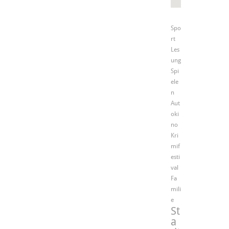
Spo
rt
Les
ung
Spi
ele
n
Aut
oki
no
Kri
mif
esti
val
Fa
mili
e
St
a