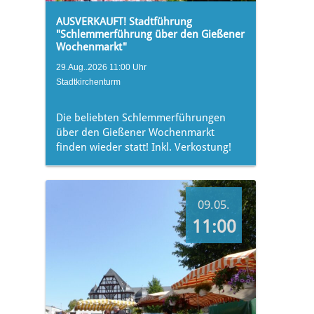
AUSVERKAUFT! Stadtführung
"Schlemmerführung über den Gießener
Wochenmarkt"
29.Aug..2026 11:00 Uhr
Stadtkirchenturm
Die beliebten Schlemmerführungen
über den Gießener Wochenmarkt
finden wieder statt! Inkl. Verkostung!
09.05.
11:00