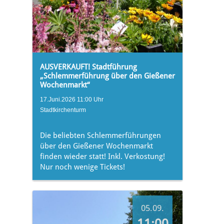
AUSVERKAUFT! Stadtführung
„Schlemmerführung über den Gießener
Wochenmarkt“
17.Juni.2026 11:00 Uhr
Stadtkirchenturm
Die beliebten Schlemmerführungen
über den Gießener Wochenmarkt
finden wieder statt! Inkl. Verkostung!
Nur noch wenige Tickets!
05.09.
11:00