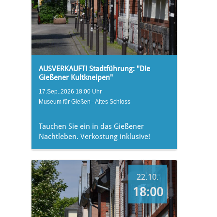
AUSVERKAUFT! Stadtführung: "Die
Gießener Kultkneipen"
17.Sep..2026 18:00 Uhr
Museum für Gießen - Altes Schloss
Tauchen Sie ein in das Gießener
Nachtleben. Verkostung inklusive!
22.10.
18:00