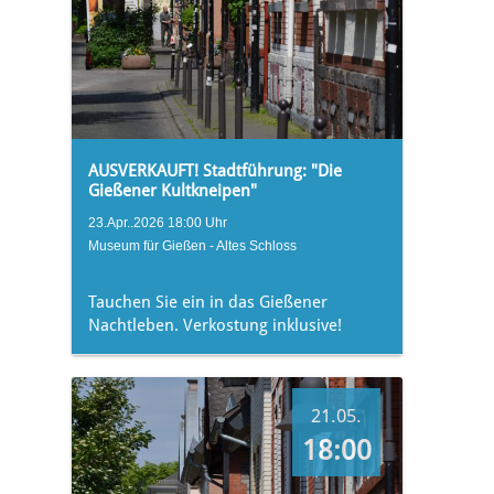
AUSVERKAUFT! Stadtführung: "Die
Gießener Kultkneipen"
23.Apr..2026 18:00 Uhr
Museum für Gießen - Altes Schloss
Tauchen Sie ein in das Gießener
Nachtleben. Verkostung inklusive!
21.05.
18:00