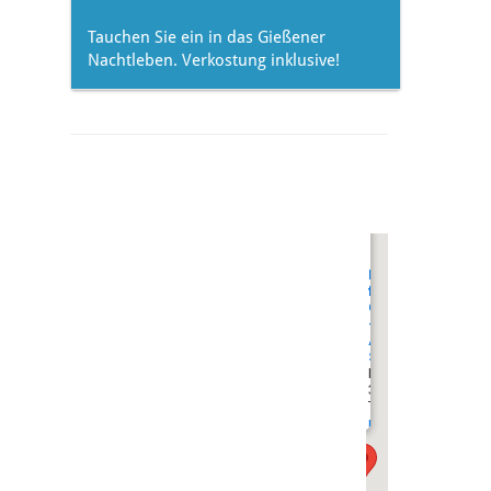
Tauchen Sie ein in das Gießener
Nachtleben. Verkostung inklusive!
undefined
Museum
für
Gießen
-
Altes
Schloss
Brandplatz 2
35390 Gießen
Tel.: +49641 306 13
museum@giessen.