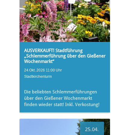
AUSVERKAUFT! Stadtführung
„Schlemmerführung über den Gießener
Wochenmarkt“
24.Okt..2026 11:00 Uhr
Stadtkirchenturm
Die beliebten Schlemmerführungen
über den Gießener Wochenmarkt
finden wieder statt! Inkl. Verkostung!
25.04.