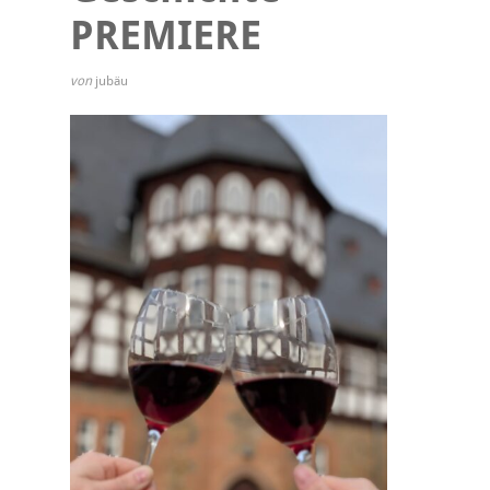
PREMIERE
von
jubäu