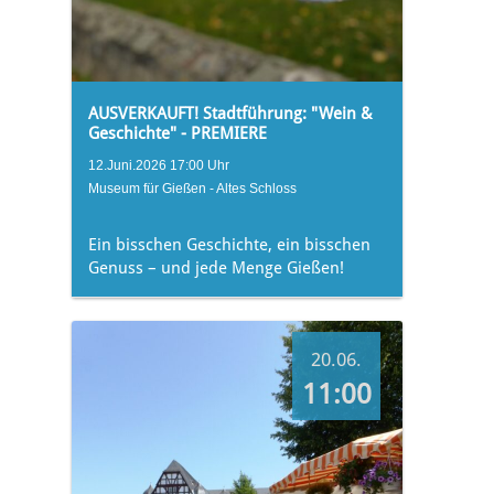
AUSVERKAUFT! Stadtführung: "Wein &
Geschichte" - PREMIERE
12.Juni.2026 17:00 Uhr
Museum für Gießen - Altes Schloss
Ein bisschen Geschichte, ein bisschen
Genuss – und jede Menge Gießen!
20.06.
11:00