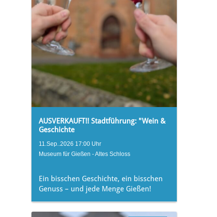
AUSVERKAUFT!! Stadtführung: "Wein &
Geschichte
11.Sep..2026 17:00 Uhr
Museum für Gießen - Altes Schloss
Ein bisschen Geschichte, ein bisschen
Genuss – und jede Menge Gießen!