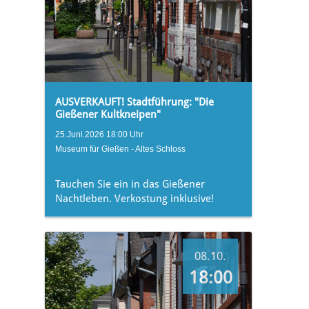
AUSVERKAUFT! Stadtführung: "Die
Gießener Kultkneipen"
25.Juni.2026 18:00 Uhr
Museum für Gießen - Altes Schloss
Tauchen Sie ein in das Gießener
Nachtleben. Verkostung inklusive!
08.10.
18:00