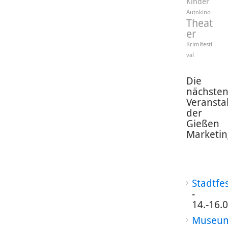
Kinder
Autokino
Theat
er
Krimifesti
val
Die
nächste
Veransta
der
Gießen
Marketin
Stadtfe
-
14.-16.
Museum