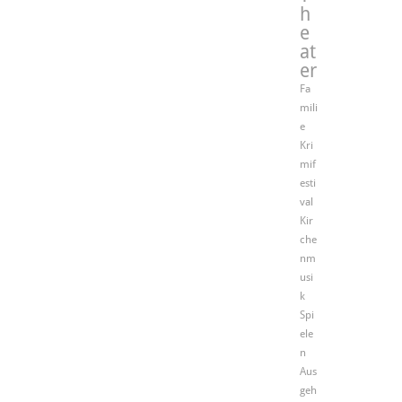
h
e
at
er
Fa
mili
e
Kri
mif
esti
val
Kir
che
nm
usi
k
Spi
ele
n
Aus
geh