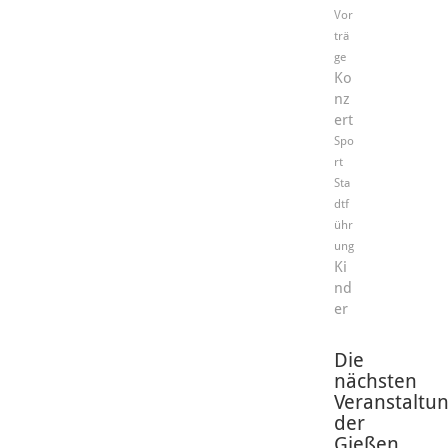
Vor
trä
ge
Ko
nz
ert
Spo
rt
Sta
dtf
ühr
ung
Ki
nd
er
Die
nächsten
Veranstaltu
der
Gießen