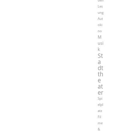
uen
Les
ung
Aut
oki
no
M
usi
k
St
a
dt
th
e
at
er
Spi
elpl
atz
Fil
me
&