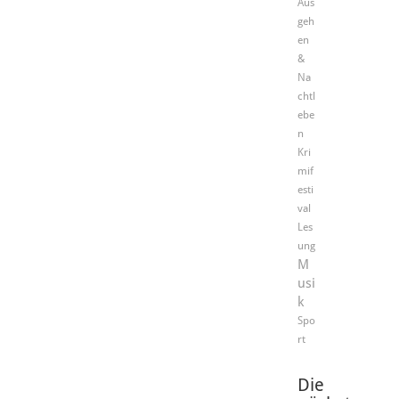
Aus
geh
en
&
Na
chtl
ebe
n
Kri
mif
esti
val
Les
ung
M
usi
k
Spo
rt
Die