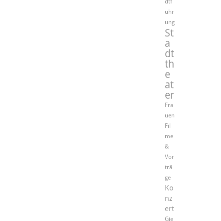
dtf
ühr
ung
St
a
dt
th
e
at
er
Fra
uen
Fil
me
&
Vor
trä
ge
Ko
nz
ert
Gie