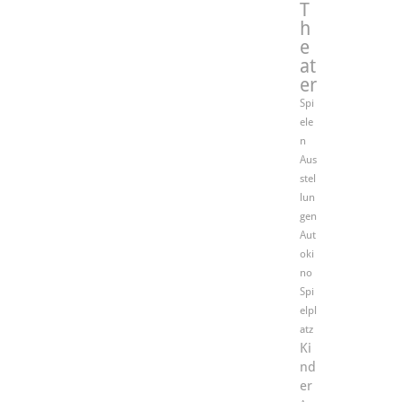
T
h
e
at
er
Spi
ele
n
Aus
stel
lun
gen
Aut
oki
no
Spi
elpl
atz
Ki
nd
er