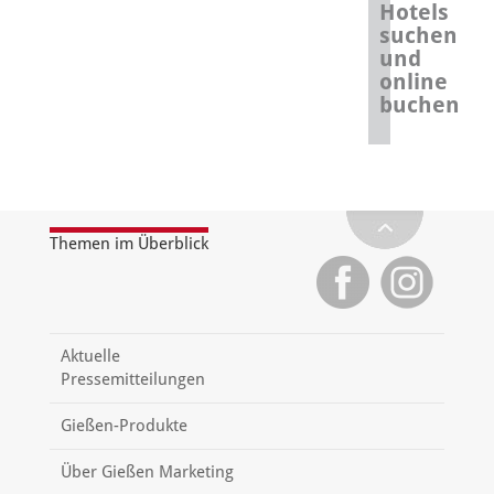
Hotels
suchen
und
online
buchen
Themen im Überblick
Aktuelle
Pressemitteilungen
Gießen-Produkte
Über Gießen Marketing