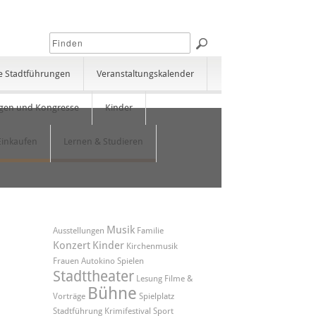
e Stadtführungen
Veranstaltungskalender
gen und Kongresse
Kinder
Einkaufen
Lernen & Studieren
Musik
Ausstellungen
Familie
Konzert
Kinder
Kirchenmusik
Frauen
Autokino
Spielen
Stadttheater
Lesung
Filme &
Bühne
Vorträge
Spielplatz
Stadtführung
Krimifestival
Sport