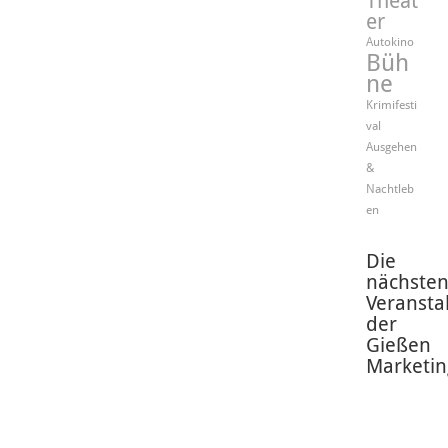
Theat
er
Autokino
Büh
ne
Krimifesti
val
Ausgehen
&
Nachtleb
en
Die
nächste
Veransta
der
Gießen
Marketin