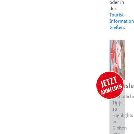
oder in
der
Tourist-
Information
Gießen
.
Newsle
Monatlich
Tipps
zu
Highlights
in
Gießen