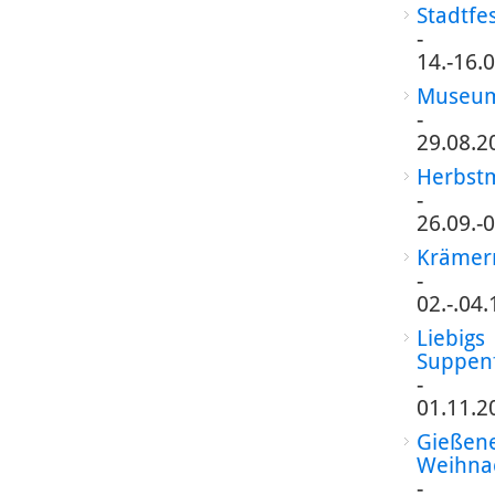
Stadtfe
-
14.-16.
Museum
-
29.08.2
Herbst
-
26.09.-
Krämer
-
02.-.04
Liebigs
Suppen
-
01.11.2
Gießen
Weihna
-