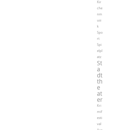
Kir
che
nm
usi
k
Spo
rt
Spi
elpl
atz
St
a
dt
th
e
at
er
Kri
mif
esti
val
Aus