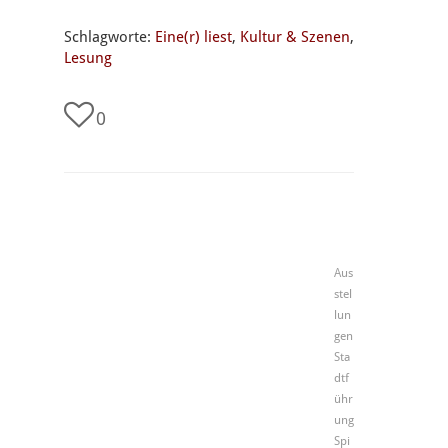
Schlagworte:
Eine(r) liest
,
Kultur & Szenen
,
Lesung
0
Aus
stel
lun
gen
Sta
dtf
ühr
ung
Spi