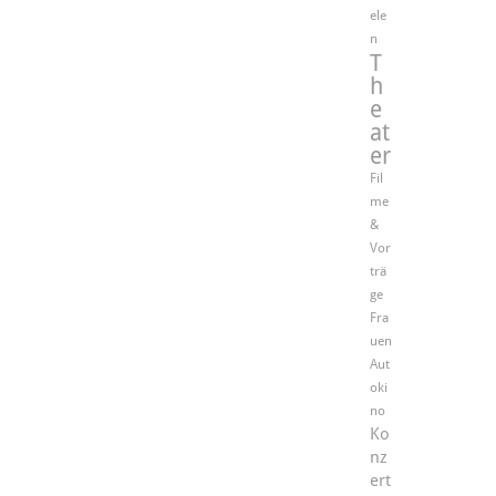
ele
n
T
h
e
at
er
Fil
me
&
Vor
trä
ge
Fra
uen
Aut
oki
no
Ko
nz
ert