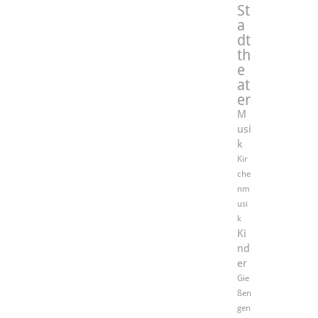
St
a
dt
th
e
at
er
M
usi
k
Kir
che
nm
usi
k
Ki
nd
er
Gie
ßen
gen