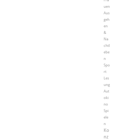
Fra
uen
Aus
geh
en
&
Na
chtl
ebe
n
Spo
rt
Les
ung
Aut
oki
no
Spi
ele
n
Ko
nz