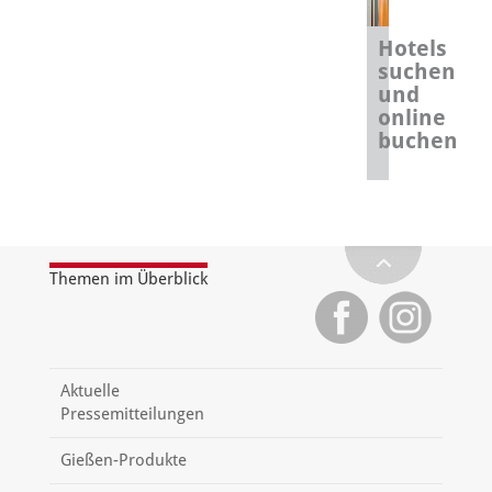
Hotels
suchen
und
online
buchen
Themen im Überblick
Aktuelle
Pressemitteilungen
Gießen-Produkte