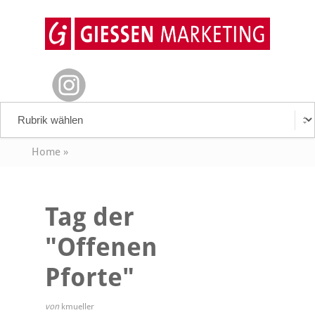
Home
»
Tag der
"Offenen
Pforte"
von
kmueller