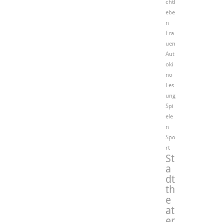
chtl
ebe
n
Fra
uen
Aut
oki
no
Les
ung
Spi
ele
n
Spo
rt
St
a
dt
th
e
at
er