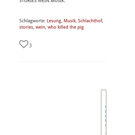
STORIES. WEIN. MUSIK.
Schlagworte:
Lesung
,
Musik
,
Schlachthof
,
stories
,
wein
,
who killed the pig
3
undefined
Who
killed
the
Pig
Schlachthofstra
10
35398 Gießen