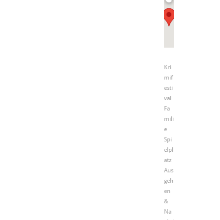
Kri
mif
esti
val
Fa
mili
e
Spi
elpl
atz
Aus
geh
en
&
Na