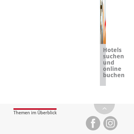
Hotels
suchen
und
online
buchen
Themen im Überblick