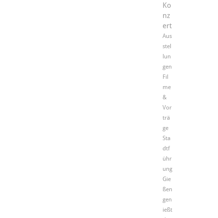
Ko
nz
ert
Aus
stel
lun
gen
Fil
me
&
Vor
trä
ge
Sta
dtf
ühr
ung
Gie
ßen
gen
ießt