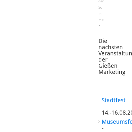
den
So
m
me
r
Die
nächsten
Veranstaltu
der
Gießen
Marketing
Stadtfest
-
14.-16.08.2
Museumsfe
-