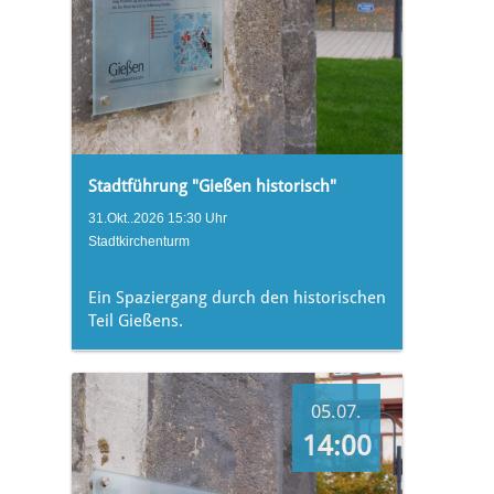
Stadtführung "Gießen historisch"
31.Okt..2026 15:30 Uhr
Stadtkirchenturm
Ein Spaziergang durch den historischen
Teil Gießens.
05.07.
14:00