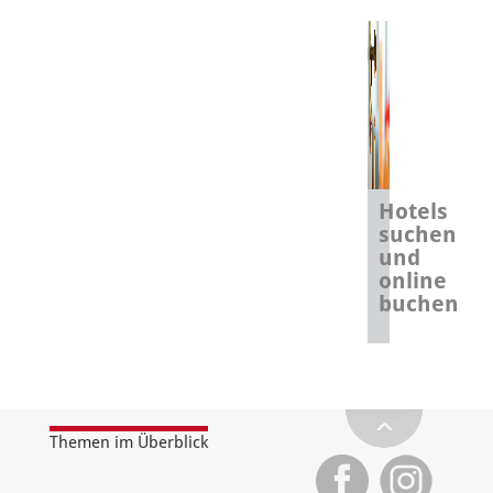
Hotels
suchen
und
online
buchen
Themen im Überblick