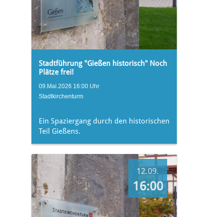
Stadtführung "Gießen historisch" Noch
Plätze frei!
09.Mai.2026 16:00 Uhr
Stadtkirchenturm
Ein Spaziergang durch den historischen
Teil Gießens.
12.09.
16:00