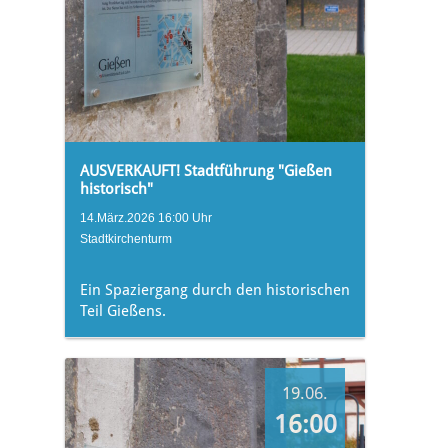
AUSVERKAUFT! Stadtführung "Gießen
historisch"
14.März.2026 16:00 Uhr
Stadtkirchenturm
Ein Spaziergang durch den historischen
Teil Gießens.
19.06.
16:00