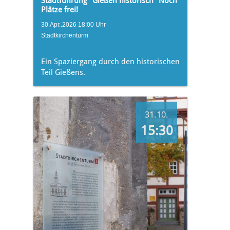
Stadtführung "Gießen historisch" Noch
Plätze frei!
30.Apr..2026 18:00 Uhr
Stadtkirchenturm
Ein Spaziergang durch den historischen
Teil Gießens.
31.10.
15:30