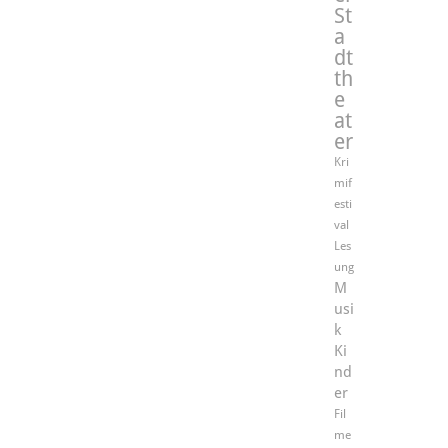
St
a
dt
th
e
at
er
Kri
mif
esti
val
Les
ung
M
usi
k
Ki
nd
er
Fil
me