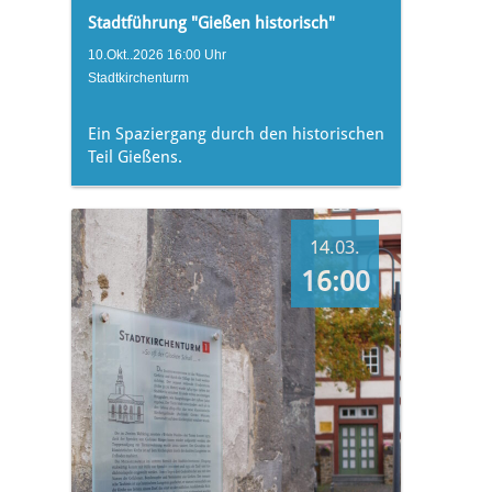
Stadtführung "Gießen historisch"
10.Okt..2026 16:00 Uhr
Stadtkirchenturm
Ein Spaziergang durch den historischen
Teil Gießens.
14.03.
16:00