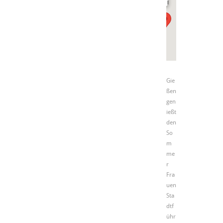
Kirchenplatz
Gie
ßen
gen
ießt
den
So
m
me
r
Fra
uen
Sta
dtf
ühr