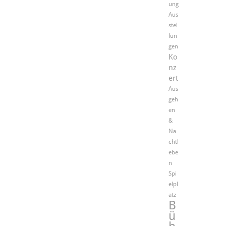
ung
Aus
stel
lun
gen
Ko
nz
ert
Aus
geh
en
&
Na
chtl
ebe
n
Spi
elpl
atz
B
ü