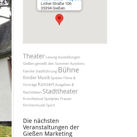
Licher Straße 106
35394 Gießen
Theater
Lesung
Ausstellungen
Gießen genießt den Sommer
Autokino
Bühne
Familie
Stadtführung
Kinder
Musik
Spielen
Filme &
Konzert
Vorträge
Ausgehen &
Stadttheater
Nachtleben
Krimifestival
Spielplatz
Frauen
Kirchenmusik
Sport
Die nächsten
Veranstaltungen der
Gießen Marketing