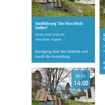
Stadtführung "Die Vitos-Klinik
Gießen"
24.Okt..2026 14:00 Uhr
S
Vitos-Klinik - Kapelle
2
Rundgang über das Gelände und
V
durch die Ausstellung
d
30.05.
14:00