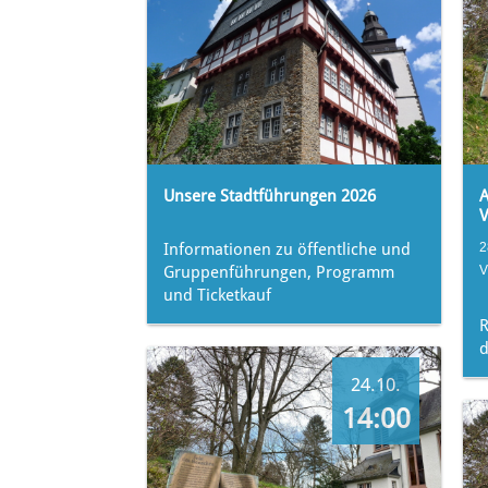
Unsere Stadtführungen 2026
A
V
Informationen zu öffentliche und
2
Gruppenführungen, Programm
V
und Ticketkauf
d
24.10.
14:00