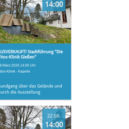
14:00
USVERKAUFT! Stadtführung "Die
itos-Klinik Gießen"
8.März.2026 14:00 Uhr
itos-Klinik - Kapelle
Rundgang über das Gelände und
urch die Ausstellung
22.08.
14:00