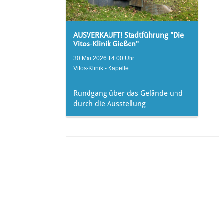
AUSVERKAUFT! Stadtführung "Die
Vitos-Klinik Gießen"
30.Mai.2026 14:00 Uhr
Vitos-Klinik - Kapelle
Rundgang über das Gelände und
durch die Ausstellung