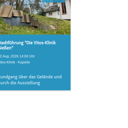
tadtführung "Die Vitos-Klinik
Gießen"
2.Aug..2026 14:00 Uhr
itos-Klinik - Kapelle
Rundgang über das Gelände und
urch die Ausstellung