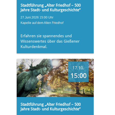
Stadtführung „Alter Friedhof – 500
Jahre Stadt- und Kulturgeschichte“
27.Juni.2026 15:00 Uhr
Kapelle auf dem Alten Friedhof
Erfahren sie spannendes und
Wissenswertes über das Gießener
Kulturdenkmal.
17.10.
15:00
Stadtführung „Alter Friedhof – 500
Jahre Stadt- und Kulturgeschichte“