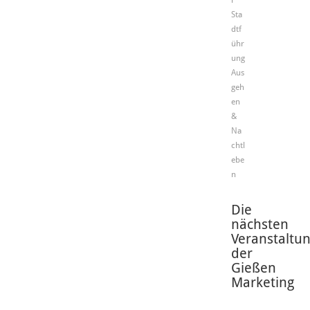
r
Sta
dtf
ühr
ung
Aus
geh
en
&
Na
chtl
ebe
n
Die
nächsten
Veranstaltu
der
Gießen
Marketing