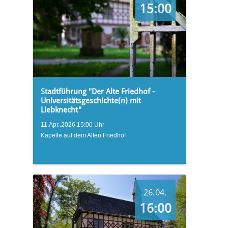
15:00
Stadtführung "Der Alte Friedhof -
Universitätsgeschichte(n) mit
Liebknecht"
11.Apr..2026 15:00 Uhr
Kapelle auf dem Alten Friedhof
26.04.
16:00