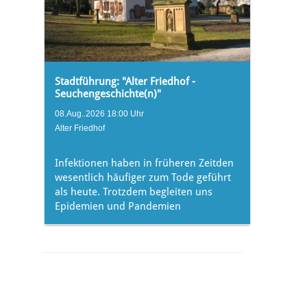
Stadtführung: "Alter Friedhof -
Seuchengeschichte(n)"
08.Aug..2026 18:00 Uhr
Alter Friedhof
Infektionen haben in früheren Zeitden
wesentlich häufiger zum Tode geführt
als heute. Trotzdem begleiten uns
Epidemien und Pandemien