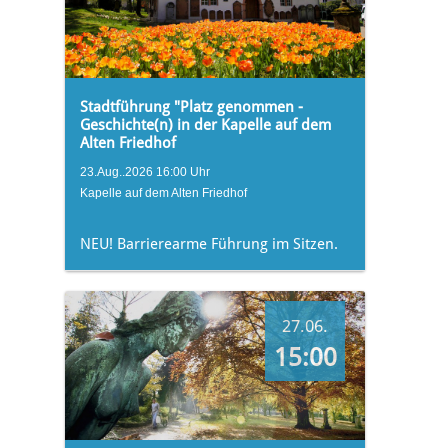
Stadtführung "Platz genommen -
Geschichte(n) in der Kapelle auf dem
Alten Friedhof
23.Aug..2026 16:00 Uhr
Kapelle auf dem Alten Friedhof
NEU! Barrierearme Führung im Sitzen.
27.06.
15:00