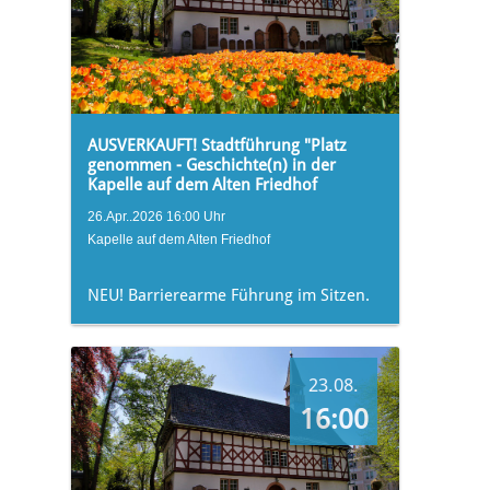
AUSVERKAUFT! Stadtführung "Platz
genommen - Geschichte(n) in der
Kapelle auf dem Alten Friedhof
26.Apr..2026 16:00 Uhr
Kapelle auf dem Alten Friedhof
NEU! Barrierearme Führung im Sitzen.
23.08.
16:00