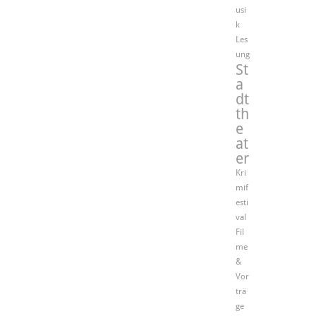
usi
k
Les
ung
St
a
dt
th
e
at
er
Kri
mif
esti
val
Fil
me
&
Vor
trä
ge