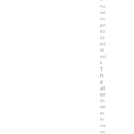
rt
Aus
stel
lun
gen
Ko
nz
ert
M
usi
k
T
h
e
at
er
Spi
elpl
atz
Kir
che
nm