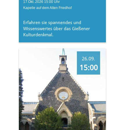
17.Okt..2026 15:00 Uhr
Kapelle auf dem Alten Friedhof
Erfahren sie spannendes und
Wissenswertes über das Gießener
Kulturdenkmal.
26.09.
15:00