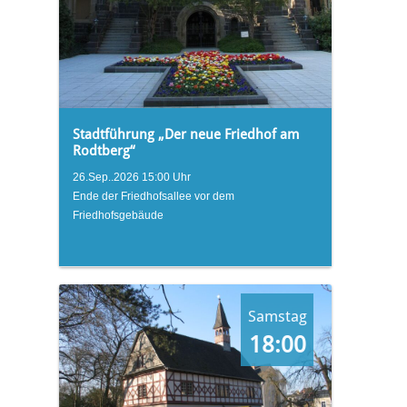
Stadtführung „Der neue Friedhof am
Rodtberg“
26.Sep..2026 15:00 Uhr
Ende der Friedhofsallee vor dem
Friedhofsgebäude
Samstag
18:00