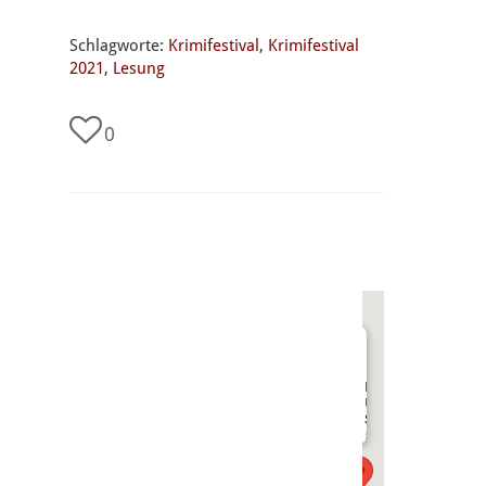
Schlagworte:
Krimifestival
,
Krimifestival
2021
,
Lesung
0
undefined
Kulturkeller
Ulenspiegel
Seltersweg
55