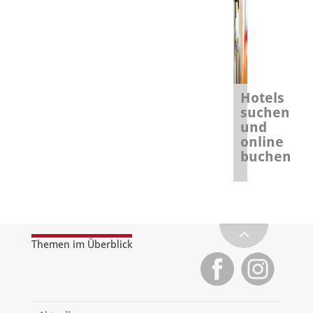
Hotels
suchen
und
online
buchen
Themen im Überblick