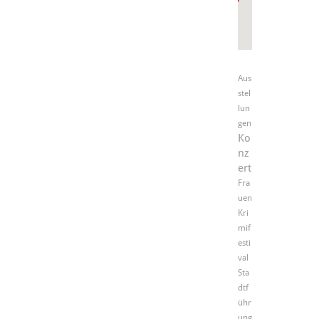
Aus
stel
lun
gen
Ko
nz
ert
Fra
uen
Kri
mif
esti
val
Sta
dtf
ühr
ung