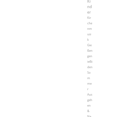
Ki
nd
er
Kir
che
nm
usi
k
Gie
ßen
gen
ießt
den
So
m
me
r
Aus
geh
en
&
Na