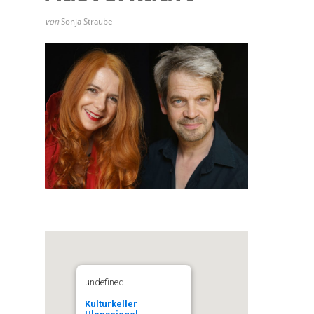
von
Sonja Straube
undefined
Kulturkeller