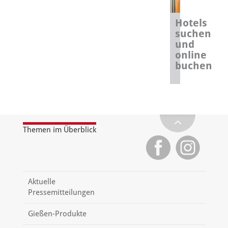
Hotels
suchen
und
online
buchen
Themen im Überblick
Aktuelle
Pressemitteilungen
Gießen-Produkte