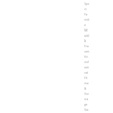
Spo
rt
Fa
mili
e
M
usi
k
Fra
uen
Kri
mif
esti
val
Fil
me
&
Vor
trä
ge
Sta