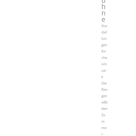
ü
h
n
e
Aus
stel
lun
gen
Kir
che
nm
usi
k
Gie
ßen
gen
ießt
den
So
m
me
r