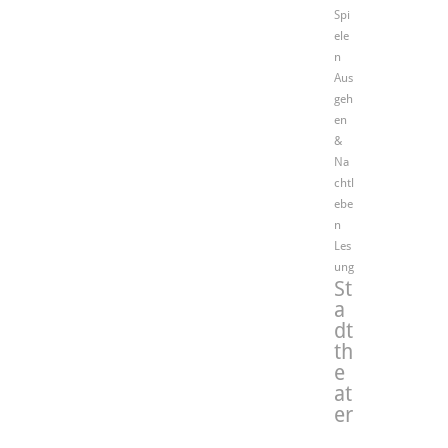
Spi
ele
n
Aus
geh
en
&
Na
chtl
ebe
n
Les
ung
St
a
dt
th
e
at
er