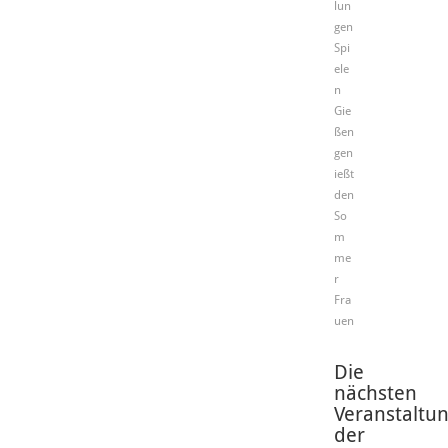
lun
gen
Spi
ele
n
Gie
ßen
gen
ießt
den
So
m
me
r
Fra
uen
Die
nächsten
Veranstaltu
der