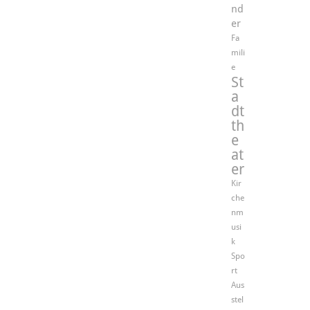
nd
er
Fa
mili
e
St
a
dt
th
e
at
er
Kir
che
nm
usi
k
Spo
rt
Aus
stel