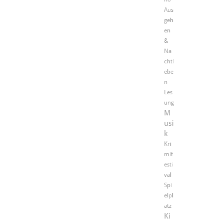
Aus
geh
en
&
Na
chtl
ebe
n
Les
ung
M
usi
k
Kri
mif
esti
val
Spi
elpl
atz
Ki