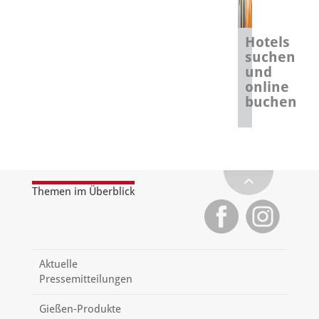
Hotels
suchen
und
online
buchen
Themen im Überblick
Aktuelle
Pressemitteilungen
Gießen-Produkte