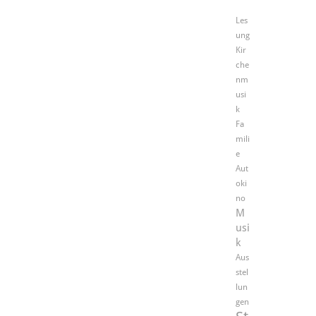
Les
ung
Kir
che
nm
usi
k
Fa
mili
e
Aut
oki
no
M
usi
k
Aus
stel
lun
gen