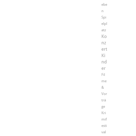
ebe
n
Spi
elpl
atz
Ko
nz
ert
Ki
nd
er
Fil
me
&
Vor
trä
ge
Kri
mif
esti
val