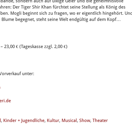
fenbande, sondern auch auf ulkige Geier und die geheimnisvolle
hren: Der Tiger Shir Khan fürchtet seine Stellung als König des
en. Mogli beginnt sich zu fragen, wo er eigentlich hingehört. Un
 Blume begegnet, steht seine Welt endgültig auf dem Kopf…
– 23,00 € (Tageskasse zzgl. 2,00 €)
Vorverkauf unter:
n
eri.de
l
,
Kinder + Jugendliche
,
Kultur
,
Musical
,
Show
,
Theater