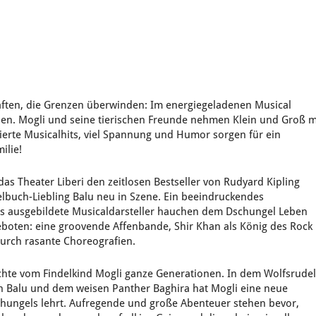
ften, die Grenzen überwinden: Im energiegeladenen Musical
n. Mogli und seine tierischen Freunde nehmen Klein und Groß m
ierte Musicalhits, viel Spannung und Humor sorgen für ein
ilie!
as Theater Liberi den zeitlosen Bestseller von Rudyard Kipling
lbuch-Liebling Balu neu in Szene. Ein beeindruckendes
s ausgebildete Musicaldarsteller hauchen dem Dschungel Leben
eboten: eine groovende Affenbande, Shir Khan als König des Rock
 durch rasante Choreografien.
hichte vom Findelkind Mogli ganze Generationen. In dem Wolfsrude
 Balu und dem weisen Panther Baghira hat Mogli eine neue
chungels lehrt. Aufregende und große Abenteuer stehen bevor,