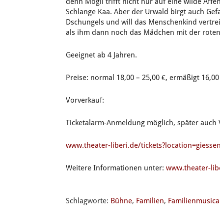
denn Mogli trifft nicht nur auf eine wilde Af
Schlange Kaa. Aber der Urwald birgt auch Gefa
Dschungels und will das Menschenkind vertreib
als ihm dann noch das Mädchen mit der roten
Geeignet ab 4 Jahren.
Preise: normal 18,00 – 25,00 €, ermäßigt 16,00 
Vorverkauf:
Ticketalarm-Anmeldung möglich, später auch 
www.theater-liberi.de/tickets?location=giesse
Weitere Informationen unter:
www.theater-lib
Schlagworte:
Bühne
,
Familien
,
Familienmusica