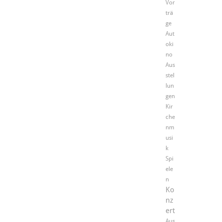
Vor
trä
ge
Aut
oki
no
Aus
stel
lun
gen
Kir
che
nm
usi
k
Spi
ele
n
Ko
nz
ert
Aus