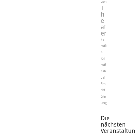
uen
T
h
e
at
er
Fa
mili
e
Kri
mif
esti
val
Sta
dtf
ühr
ung
Die
nächsten
Veranstaltu