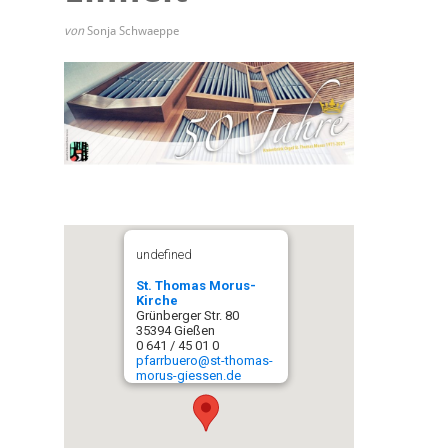
von
Sonja Schwaeppe
undefined
St. Thomas Morus-
Kirche
Grünberger Str. 80
35394 Gießen
0 641 / 45 01 0
pfarrbuero@st-thomas-
morus-giessen.de