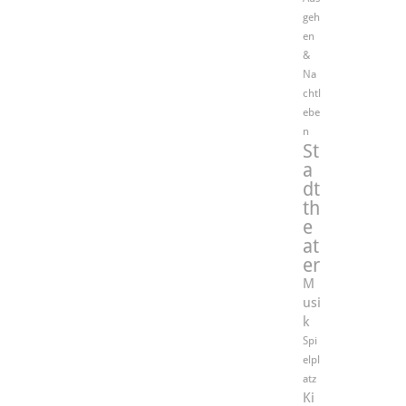
geh
en
&
Na
chtl
ebe
n
St
a
dt
th
e
at
er
M
usi
k
Spi
elpl
atz
Ki