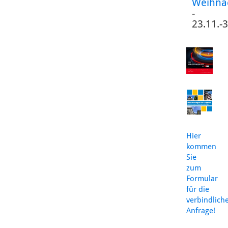
Weihna
-
23.11.-
Hier
kommen
Sie
zum
Formular
für die
verbindlich
Anfrage!