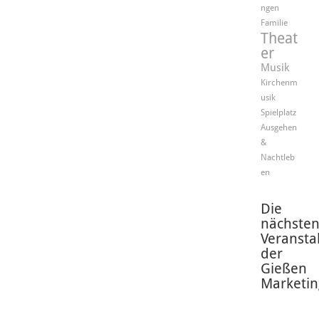
ngen
Familie
Theat
er
Musik
Kirchenm
usik
Spielplatz
Ausgehen
&
Nachtleb
en
Die
nächste
Veransta
der
Gießen
Marketin