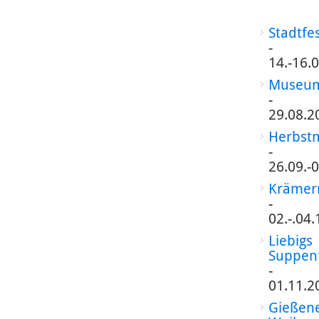
Stadtfe
-
14.-16.
Museum
-
29.08.2
Herbst
-
26.09.-
Krämer
-
02.-.04
Liebigs
Suppen
-
01.11.2
Gießen