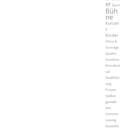
er
Sport
Büh
ne
Konzer
t
Kinder
Filme &
Vorträge
Spielen
Autokino
Krimifesti
val
Stadtführ
ung
Frauen
Gießen
genießt
den
Sommer
Lesung
Ausstellu