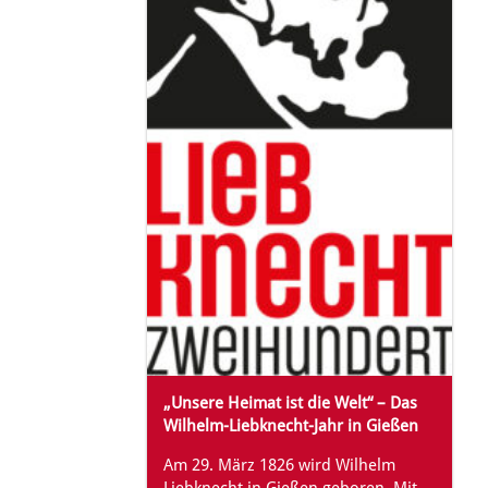
„Unsere Heimat ist die Welt“ – Das
Wilhelm-Liebknecht-Jahr in Gießen
Am 29. März 1826 wird Wilhelm
Liebknecht in Gießen geboren. Mit