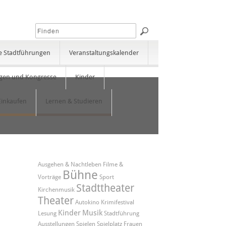
e Stadtführungen
Veranstaltungskalender
gen und Kongresse
Kinder
Einkaufen
Lernen & Studieren
Ausgehen & Nachtleben
Filme &
Bühne
Vorträge
Sport
Stadttheater
Kirchenmusik
Theater
Autokino
Krimifestival
Kinder
Musik
Lesung
Stadtführung
Ausstellungen
Spielen
Spielplatz
Frauen