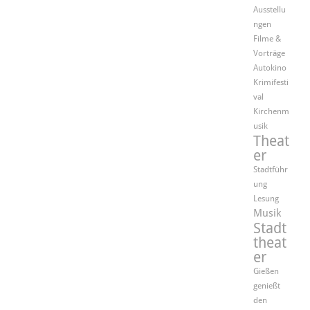
Ausstellu
ngen
Filme &
Vorträge
Autokino
Krimifesti
val
Kirchenm
usik
Theat
er
Stadtführ
ung
Lesung
Musik
Stadt
theat
er
Gießen
genießt
den