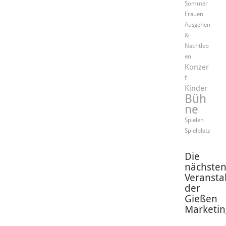
Sommer
Frauen
Ausgehen
&
Nachtleb
en
Konzer
t
Kinder
Büh
ne
Spielen
Spielplatz
Die
nächste
Veransta
der
Gießen
Marketin