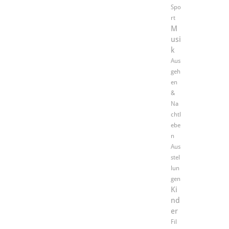
Spo
rt
M
usi
k
Aus
geh
en
&
Na
chtl
ebe
n
Aus
stel
lun
gen
Ki
nd
er
Fil