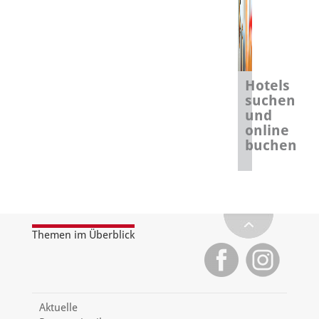
Hotels
suchen
und
online
buchen
Themen im Überblick
Aktuelle