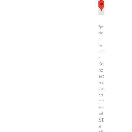
Spi
ele
n
Fa
mili
e
Ko
nz
ert
Fra
uen
Kri
mif
esti
val
St
a