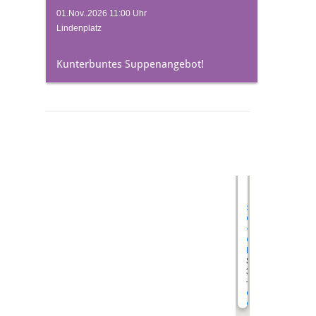
01.Nov..2026 11:00 Uhr
Lindenplatz
Kunterbuntes Suppenangebot!
undefined
Stadttheater
Gießen
-
Großes
Haus
Südanlage 1
35390 Gießen
+49 (0) 641 - 79 5
dialog@stadtthea
giessen.de