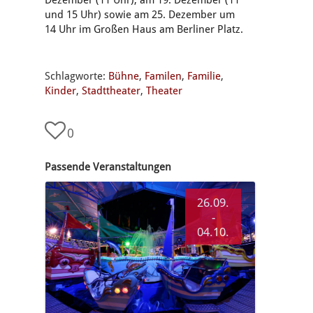
Dezember (11 Uhr), am 19. Dezember (11
und 15 Uhr) sowie am 25. Dezember um
14 Uhr im Großen Haus am Berliner Platz.
Schlagworte:
Bühne
,
Familen
,
Familie
,
Kinder
,
Stadttheater
,
Theater
0
Passende Veranstaltungen
26.09.
-
04.10.