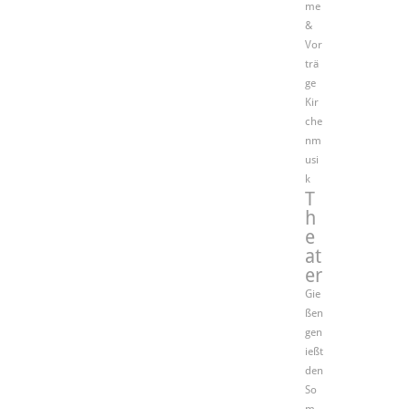
me
&
Vor
trä
ge
Kir
che
nm
usi
k
T
h
e
at
er
Gie
ßen
gen
ießt
den
So
m