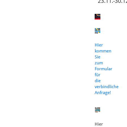
23.11.-30.1
Hier
kommen
Sie
zum
Formular
für
die
verbindliche
Anfrage!
Hier