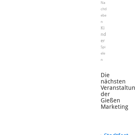
Na
chtl
ebe
n
Ki
nd
er
Spi
ele
n
Die
nächsten
Veranstaltu
der
Gießen
Marketing