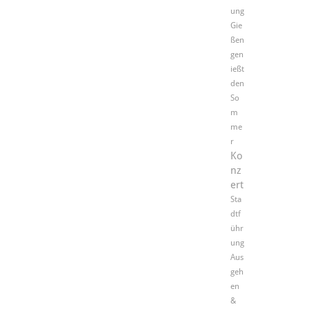
ung
Gie
ßen
gen
ießt
den
So
m
me
r
Ko
nz
ert
Sta
dtf
ühr
ung
Aus
geh
en
&