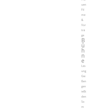
uen
Fil
me
&
Vor
trä
ge
B
ü
h
n
e
Les
ung
Gie
ßen
gen
ießt
den
So
m