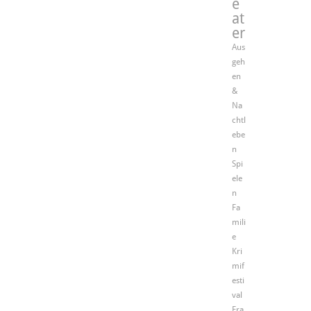
e
at
er
Aus
geh
en
&
Na
chtl
ebe
n
Spi
ele
n
Fa
mili
e
Kri
mif
esti
val
Fra