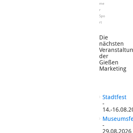
me
r
Spo
rt
Die
nächsten
Veranstaltu
der
Gießen
Marketing
Stadtfest
-
14.-16.08.2
Museumsfe
-
29.08.2026