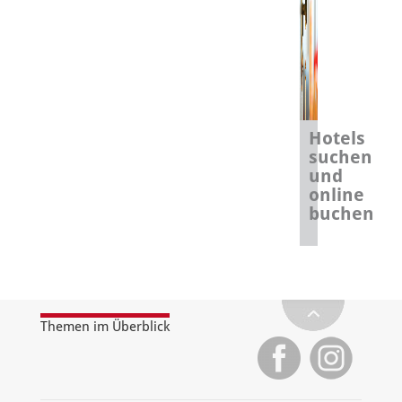
Hotels
suchen
und
online
buchen
Themen im Überblick