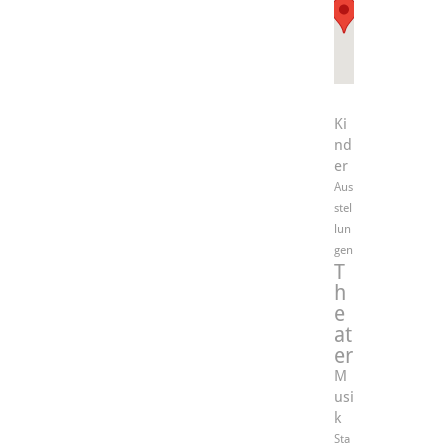
Ki
nd
er
Aus
stel
lun
gen
T
h
e
at
er
M
usi
k
Sta