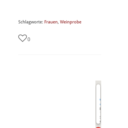
Schlagworte:
Frauen
,
Weinprobe
0
undefined
Weinimport
Göbel
Moltkestr.
12
35390
Gießen