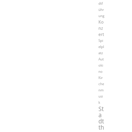
dtf
ühr
ung
Ko
nz
ert
Spi
elpl
atz
Aut
oki
no
Kir
che
nm
usi
k
St
a
dt
th