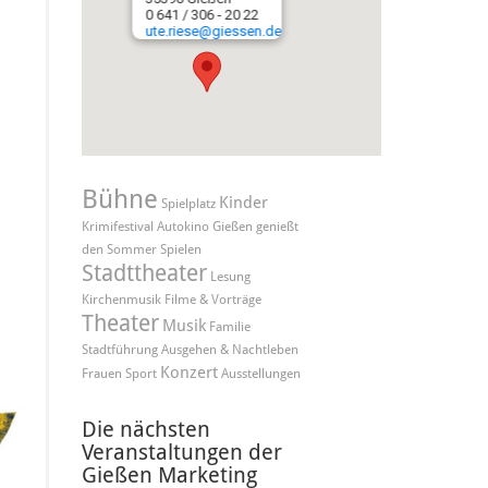
0 641 / 306 - 20 22
ute.riese@giessen.de
Bühne
Kinder
Spielplatz
Krimifestival
Autokino
Gießen genießt
den Sommer
Spielen
Stadttheater
Lesung
Kirchenmusik
Filme & Vorträge
Theater
Musik
Familie
Stadtführung
Ausgehen & Nachtleben
Konzert
Frauen
Sport
Ausstellungen
Die nächsten
Veranstaltungen der
Gießen Marketing