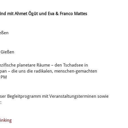
Wind mit Ahmet Öğüt
und Eva & Franco Mattes
ießen
e Gießen
pezifische planetare Räume – den Tschadsee in
apan – die uns die radikalen, menschen-gemachten
– PM
nser Begleitprogramm mit Veranstaltungsterminen sowie
:
inking