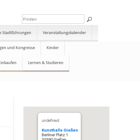
e Stadtführungen
Veranstaltungskalender
gen und Kongresse
Kinder
Einkaufen
Lernen & Studieren
undefined
Kunsthalle Gießen
Berliner Platz 1
35390 Gießen