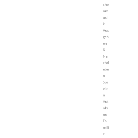
che
nm
usi
k
Aus
geh
en
&
Na
chtl
ebe
n
Spi
ele
n
Aut
oki
no
Fa
mili
e