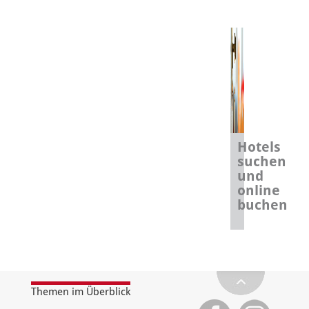
Hotels
suchen
und
online
buchen
Themen im Überblick