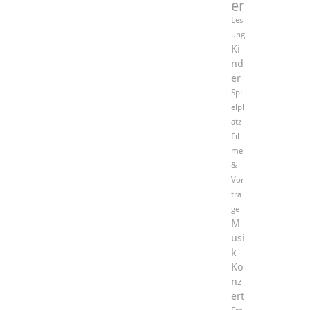
er
Les
ung
Ki
nd
er
Spi
elpl
atz
Fil
me
&
Vor
trä
ge
M
usi
k
Ko
nz
ert