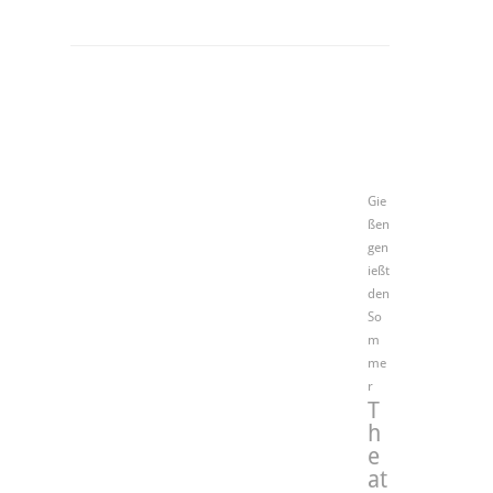
Gie
ßen
gen
ießt
den
So
m
me
r
T
h
e
at