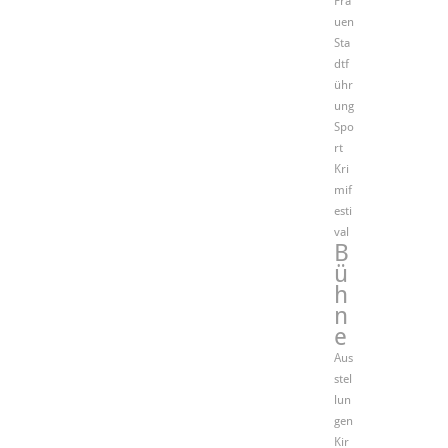
Fra
uen
Sta
dtf
ühr
ung
Spo
rt
Kri
mif
esti
val
B
ü
h
n
e
Aus
stel
lun
gen
Kir