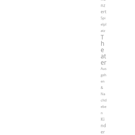
nz
ert
Spi
elpl
atz
T
h
e
at
er
Aus
geh
en
&
Na
chtl
ebe
n
Ki
nd
er