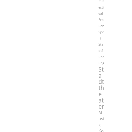
mif
esti
val
Fra
uen
Spo
rt
Sta
dtf
ühr
ung
St
a
dt
th
e
at
er
M
usi
k
Ko