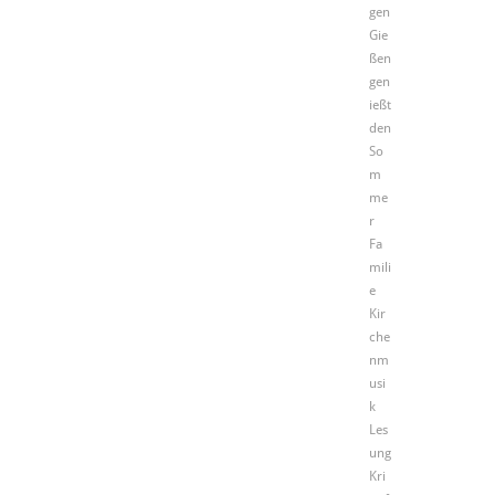
gen
Gie
ßen
gen
ießt
den
So
m
me
r
Fa
mili
e
Kir
che
nm
usi
k
Les
ung
Kri