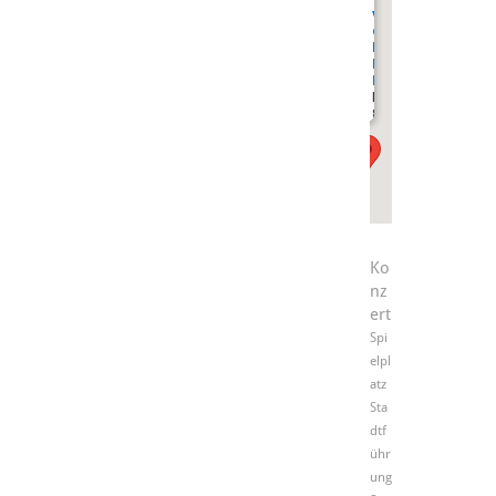
vor
dem
Mathematikum,
Haupteinagng
Bahnhofstraße
Liebigstraße
8
Ko
nz
ert
Spi
elpl
atz
Sta
dtf
ühr
ung