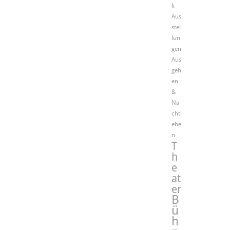
k
Aus
stel
lun
gen
Aus
geh
en
&
Na
chtl
ebe
n
T
h
e
at
er
B
ü
h