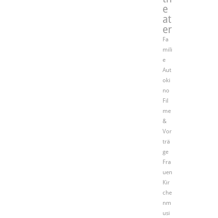
e
at
er
Fa
mili
e
Aut
oki
no
Fil
me
&
Vor
trä
ge
Fra
uen
Kir
che
nm
usi