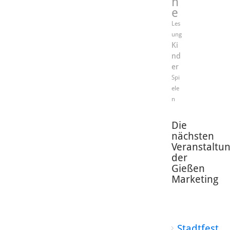
n
e
Les
ung
Ki
nd
er
Spi
ele
n
Die
nächsten
Veranstaltu
der
Gießen
Marketing
Stadtfest