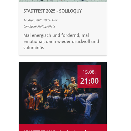
STADTFEST 2025 - SOLiLOQUY
16.Aug..2025 20:00 Uhr
Landgraf-Philipp-Platz
Mal energisch und fordernd, mal
emotional, dann wieder druckvoll und
voluminös
15.08.
21:00