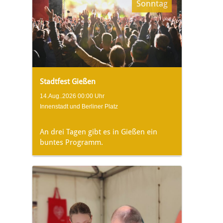
Sonntag
Stadtfest Gießen
14.Aug..2026 00:00 Uhr
Innenstadt und Berliner Platz
An drei Tagen gibt es in Gießen ein
buntes Programm.