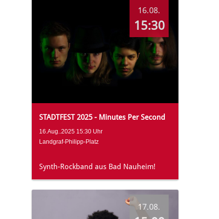
16.08.
15:30
STADTFEST 2025 - Minutes Per Second
16.Aug..2025 15:30 Uhr
Landgraf-Philipp-Platz
Synth-Rockband aus Bad Nauheim!
17.08.