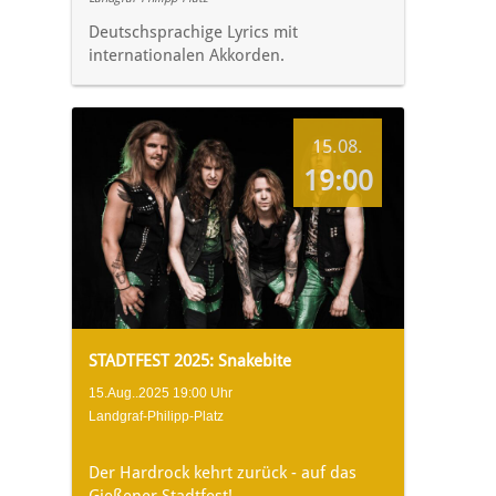
Deutschsprachige Lyrics mit
internationalen Akkorden.
15.08.
19:00
STADTFEST 2025: Snakebite
15.Aug..2025 19:00 Uhr
Landgraf-Philipp-Platz
Der Hardrock kehrt zurück - auf das
Gießener Stadtfest!