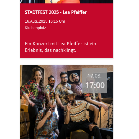
STADTFEST 2025 - Lea Pfeiffer
16.Aug..2025 16:15 Uhr
Kirchenplatz
Ein Konzert mit Lea Pfeiffer ist ein
Erlebnis, das nachklingt.
17.08.
17:00