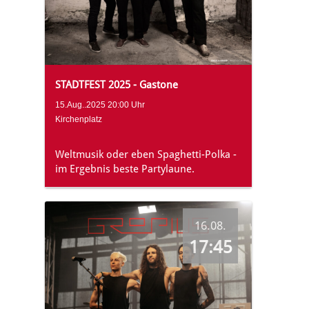
STADTFEST 2025 - Gastone
15.Aug..2025 20:00 Uhr
Kirchenplatz
Weltmusik oder eben Spaghetti-Polka -
im Ergebnis beste Partylaune.
16.08.
17:45