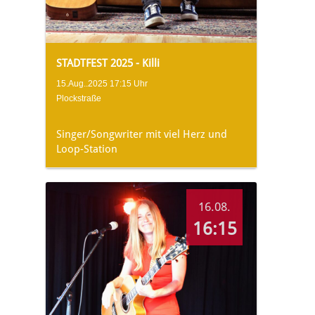
STADTFEST 2025 - Killi
15.Aug..2025 17:15 Uhr
Plockstraße
Singer/Songwriter mit viel Herz und
Loop-Station
16.08.
16:15