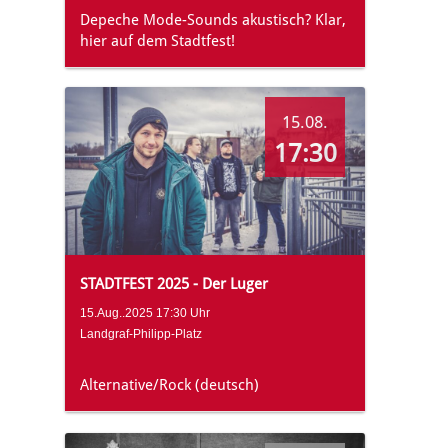
Depeche Mode-Sounds akustisch? Klar,
hier auf dem Stadtfest!
15.08.
17:30
STADTFEST 2025 - Der Luger
15.Aug..2025 17:30 Uhr
Landgraf-Philipp-Platz
Alternative/Rock (deutsch)