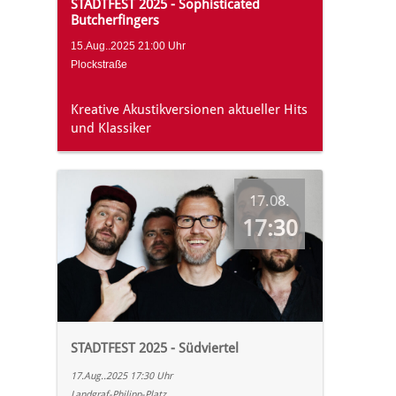
STADTFEST 2025 - Sophisticated
Butcherfingers
15.Aug..2025 21:00 Uhr
Plockstraße
Kreative Akustikversionen aktueller Hits
und Klassiker
17.08.
17:30
STADTFEST 2025 - Südviertel
17.Aug..2025 17:30 Uhr
Landgraf-Philipp-Platz