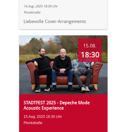
16.Aug..2025 18:30 Uhr
Plockstraße
Liebevolle Cover-Arrangements
15.08.
18:30
STADTFEST 2025 - Depeche Mode
Acoustic Experience
15.Aug..2025 18:30 Uhr
Plockstraße