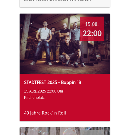
15.08.
22:00
STADTFEST 2025 - Boppin´B
15.Aug..2025 22:00 Uhr
Kirchenplatz
40 Jahre Rock´n Roll