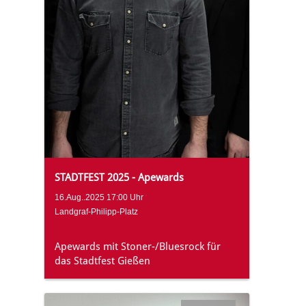
STADTFEST 2025 - Apewards
16.Aug..2025 17:00 Uhr
Landgraf-Philipp-Platz
Apewards mit Stoner-/Bluesrock für
das Stadtfest Gießen