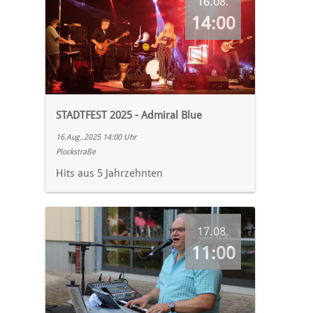
16.08.
14:00
STADTFEST 2025 - Admiral Blue
16.Aug..2025 14:00 Uhr
Plockstraße
Hits aus 5 Jahrzehnten
17.08.
11:00