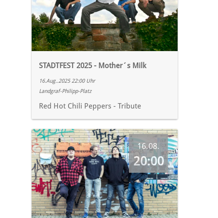
STADTFEST 2025 - Mother´s Milk
16.Aug..2025 22:00 Uhr
Landgraf-Philipp-Platz
Red Hot Chili Peppers - Tribute
16.08.
20:00