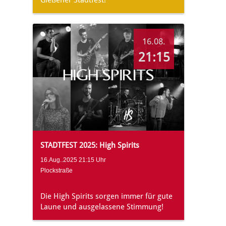
16.08.
21:15
STADTFEST 2025: High Spirits
16.Aug..2025 21:15 Uhr
Plockstraße
Die High Spirits sorgen immer für gute
Laune und ausgelassene Stimmung!