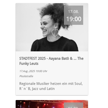
17.08.
19:00
STADTFEST 2025 - Aayana Batô & ... The
Funky Leuts
17.Aug..2025 19:00 Uhr
Plockstraße
Regionale Musiker heizen ein mit Soul,
R´n´B, Jazz und Latin