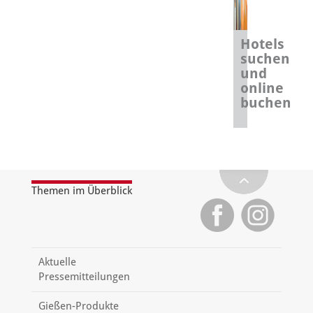
Hotels
suchen
und
online
buchen
Themen im Überblick
Aktuelle
Pressemitteilungen
Gießen-Produkte