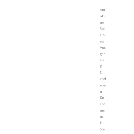
Aut
oki
no
Spi
elpl
atz
Aus
geh
en
&
Na
chtl
ebe
n
Kir
che
nm
usi
k
Sta