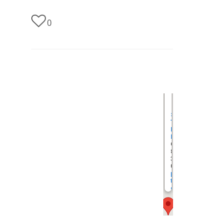
0
undefined
St.
Thomas
Morus-
Kirche
Grünberger Str.
80
35394 Gießen
0 641 / 45 01 0
pfarrbuero@st-
thomas-morus-
giessen.de