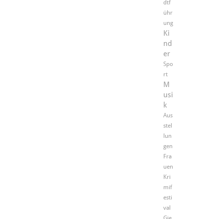
dtf
ühr
ung
Ki
nd
er
Spo
rt
M
usi
k
Aus
stel
lun
gen
Fra
uen
Kri
mif
esti
val
Gie