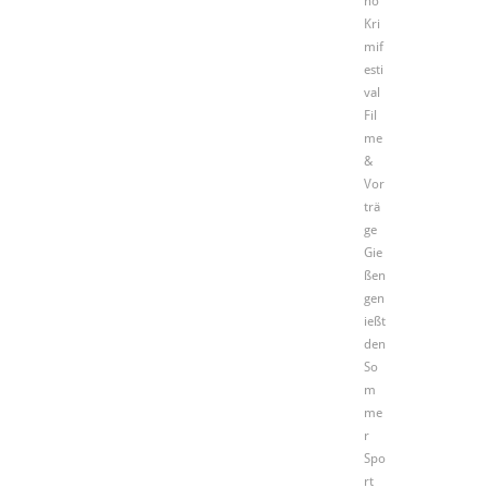
no
Kri
mif
esti
val
Fil
me
&
Vor
trä
ge
Gie
ßen
gen
ießt
den
So
m
me
r
Spo
rt