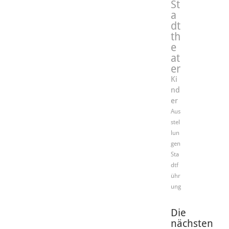
St
a
dt
th
e
at
er
Ki
nd
er
Aus
stel
lun
gen
Sta
dtf
ühr
ung
Die
nächsten