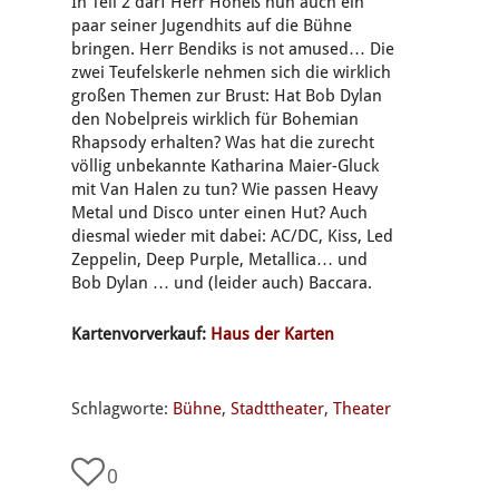
In Teil 2 darf Herr Höneß nun auch ein
paar seiner Jugendhits auf die Bühne
bringen. Herr Bendiks is not amused… Die
zwei Teufelskerle nehmen sich die wirklich
großen Themen zur Brust: Hat Bob Dylan
den Nobelpreis wirklich für Bohemian
Rhapsody erhalten? Was hat die zurecht
völlig unbekannte Katharina Maier-Gluck
mit Van Halen zu tun? Wie passen Heavy
Metal und Disco unter einen Hut? Auch
diesmal wieder mit dabei: AC/DC, Kiss, Led
Zeppelin, Deep Purple, Metallica… und
Bob Dylan … und (leider auch) Baccara.
Kartenvorverkauf:
Haus der Karten
Schlagworte:
Bühne
,
Stadttheater
,
Theater
0