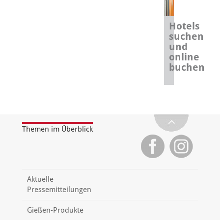
Hotels
suchen
und
online
buchen
Themen im Überblick
Aktuelle
Pressemitteilungen
Gießen-Produkte