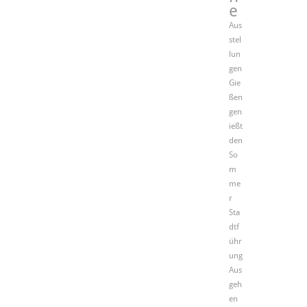
e
Aus
stel
lun
gen
Gie
ßen
gen
ießt
den
So
m
me
r
Sta
dtf
ühr
ung
Aus
geh
en