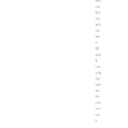
esti
val
Ko
nz
ert
Spi
ele
n
M
usi
k
Les
ung
Spi
elpl
atz
Kir
che
nm
usi
k