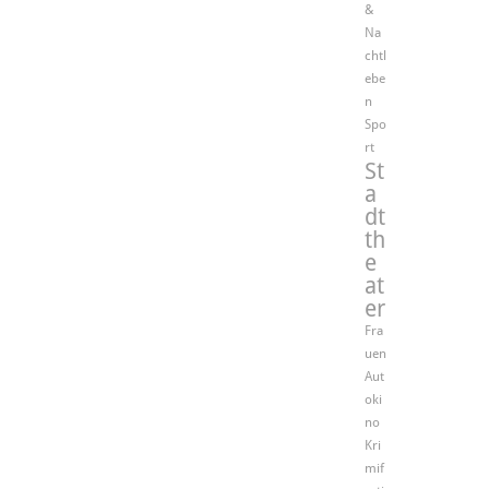
&
Na
chtl
ebe
n
Spo
rt
St
a
dt
th
e
at
er
Fra
uen
Aut
oki
no
Kri
mif