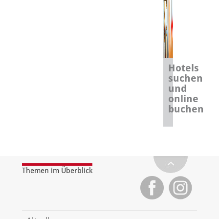
Hotels
suchen
und
online
buchen
Themen im Überblick