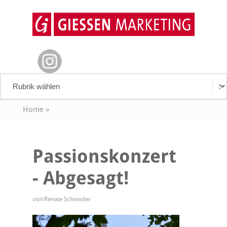
Home
»
Passionskonzert
- Abgesagt!
von
Renate Schneider