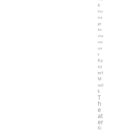
&
Vor
trä
ge
Kir
che
nm
usi
k
Ko
nz
ert
M
usi
k
T
h
e
at
er
Ki