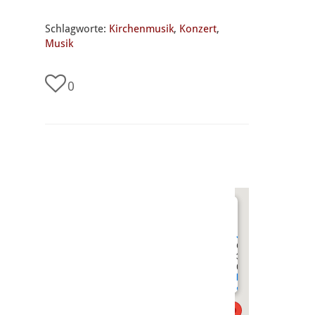
Schlagworte:
Kirchenmusik
,
Konzert
,
Musik
0
undefined
Johanneskirche
Goethestraße 14
35390 Gießen
0641 - 7 21 14
buero@johannesge
giessen.de