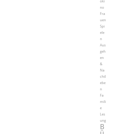
oki
no
Fra
uen
Spi
ele
n
Aus
geh
en
&
Na
chtl
ebe
n
Fa
mili
e
Les
ung
B
ü