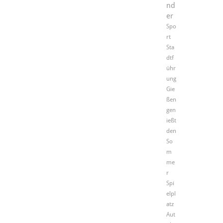
nd
er
Spo
rt
Sta
dtf
ühr
ung
Gie
ßen
gen
ießt
den
So
m
me
r
Spi
elpl
atz
Aut