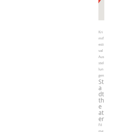
Kri
mif
esti
val
Aus
stel
lun
gen
St
a
dt
th
e
at
er
Fil
me