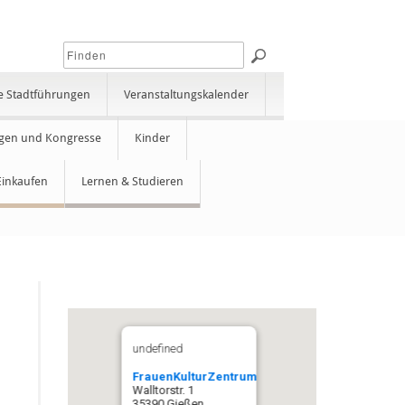
e Stadtführungen
Veranstaltungskalender
gen und Kongresse
Kinder
Einkaufen
Lernen & Studieren
undefined
FrauenKulturZentrum
Walltorstr. 1
35390 Gießen