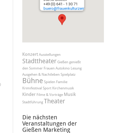
+49 (0) 641 - 1 30 71
buero@frauenkulturzentrum.de
Konzert
Ausstellungen
Stadttheater
Gießen genießt
den Sommer
Frauen
Autokino
Lesung
Ausgehen & Nachtleben
Spielplatz
Bühne
Spielen
Familie
©
Krimifestival
Sport
Kirchenmusik
Kinder
Musik
Filme & Vorträge
Theater
Stadtführung
Die nächsten
Veranstaltungen der
Gießen Marketing