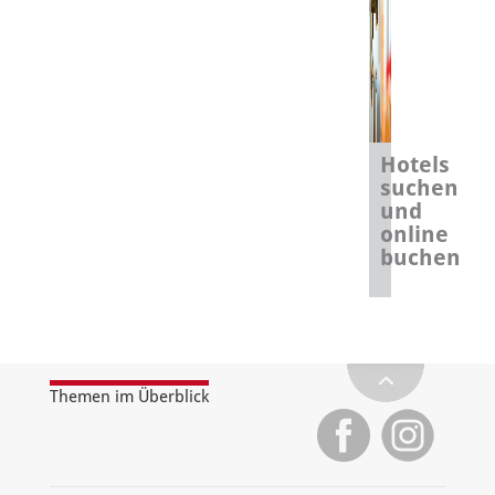
Hotels
suchen
und
online
buchen
Themen im Überblick