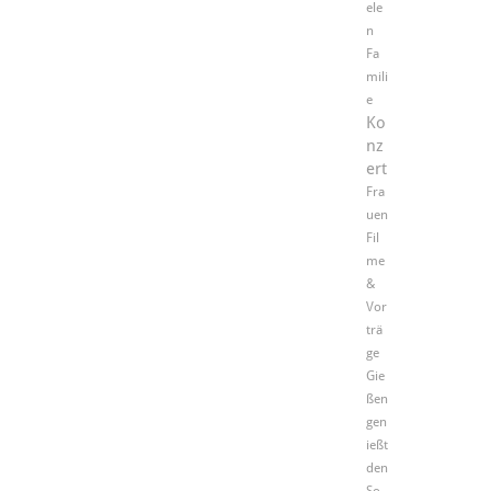
ele
n
Fa
mili
e
Ko
nz
ert
Fra
uen
Fil
me
&
Vor
trä
ge
Gie
ßen
gen
ießt
den