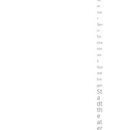
So
m
me
r
Spo
rt
Kir
che
nm
usi
k
Aus
stel
lun
gen
St
a
dt
th
e
at
er