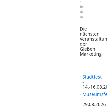
n
Spi
elpl
atz
Die
nächsten
Veranstaltu
der
Gießen
Marketing
Stadtfest
-
14.-16.08.2
Museumsfe
-
29.08.2026