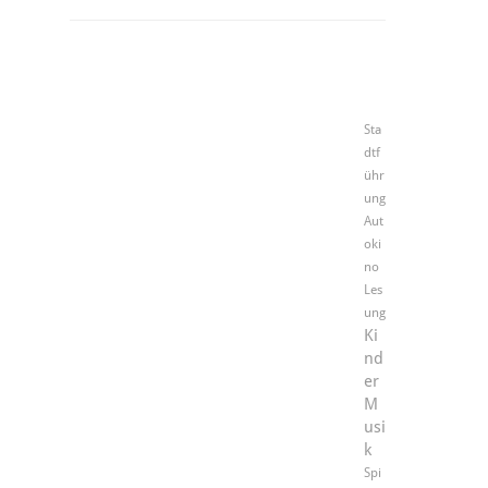
Sta
dtf
ühr
ung
Aut
oki
no
Les
ung
Ki
nd
er
M
usi
k
Spi