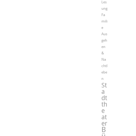
Les
ung
Fa
mili
e
Aus
geh
en
&
Na
chtl
ebe
n
St
a
dt
th
e
at
er
B