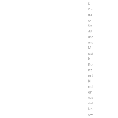
&
Vor
trä
ge
Sta
dtf
ühr
ung
M
usi
k
Ko
nz
ert
Ki
nd
er
Aus
stel
lun
gen