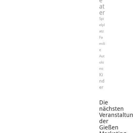
e
at
er
Spi
elpl
atz
Fa
mili
e
Aut
oki
no
Ki
nd
er
Die
nächsten
Veranstaltu
der
Gießen