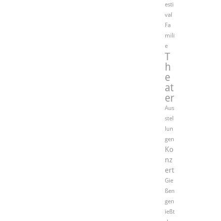
esti
val
Fa
mili
e
T
h
e
at
er
Aus
stel
lun
gen
Ko
nz
ert
Gie
ßen
gen
ießt