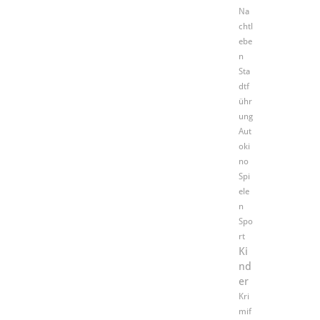
Na
chtl
ebe
n
Sta
dtf
ühr
ung
Aut
oki
no
Spi
ele
n
Spo
rt
Ki
nd
er
Kri
mif