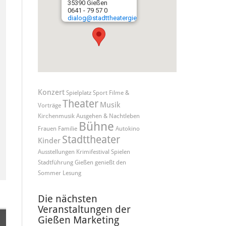
35390 Gießen
0641 - 79 57 0
dialog@stadttheatergiessen.de
Konzert
Spielplatz
Sport
Filme &
Theater
Musik
Vorträge
Kirchenmusik
Ausgehen & Nachtleben
Bühne
Frauen
Familie
Autokino
Stadttheater
Kinder
Ausstellungen
Krimifestival
Spielen
Stadtführung
Gießen genießt den
Sommer
Lesung
Die nächsten
Veranstaltungen der
Gießen Marketing