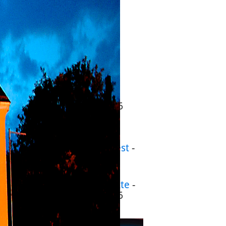
Stadtfest
-
14.-16.08.2026
Museumsfest
-
29.08.2026
Herbstmesse
-
26.09.-04.10.2026
Krämermarkt
-
02.-.04.10.2026
Liebigs Suppenfest
-
01.11.2026
Gießener
Weihnachtsmärkte
-
23.11.-30.12.2026