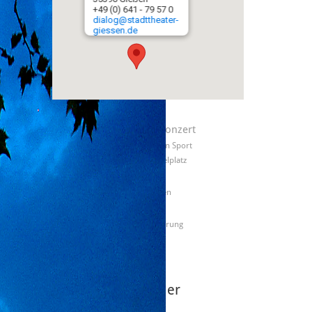
+49 (0) 641 - 79 57 0
dialog@stadttheater-
giessen.de
Bühne
Konzert
Lesung
Frauen
Musik
Ausgehen & Nachtleben
Sport
Filme & Vorträge
Autokino
Spielplatz
Theater
Spielen
Familie
Krimifestival
Gießen genießt den
Sommer
Ausstellungen
Stadttheater
Stadtführung
Kinder
Kirchenmusik
Die nächsten
Veranstaltungen der
Gießen Marketing