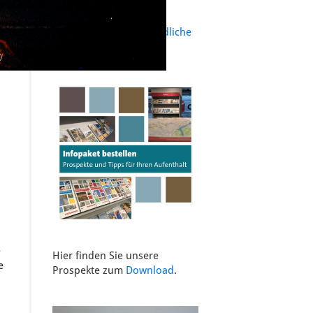
Hier kommen Sie zum
Formular für die verbindliche
Anfrage!
©
e
Hier finden Sie unsere
e
Prospekte zum
Download
.