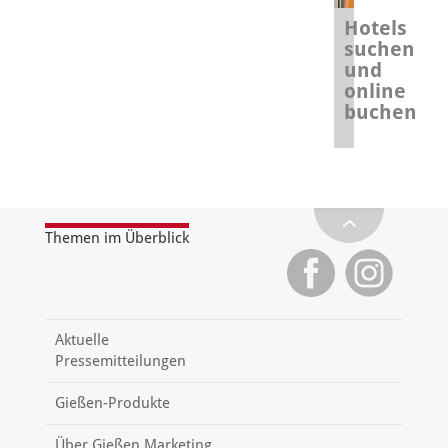
Hotels
suchen
und
online
buchen
Themen im Überblick
Aktuelle
Pressemitteilungen
Gießen-Produkte
Über Gießen Marketing