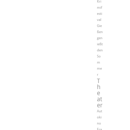
Kri
mif
esti
val
Gie
ßen
gen
ießt
den
So
m
me
r
T
h
e
at
er
Aut
oki
no
Fra