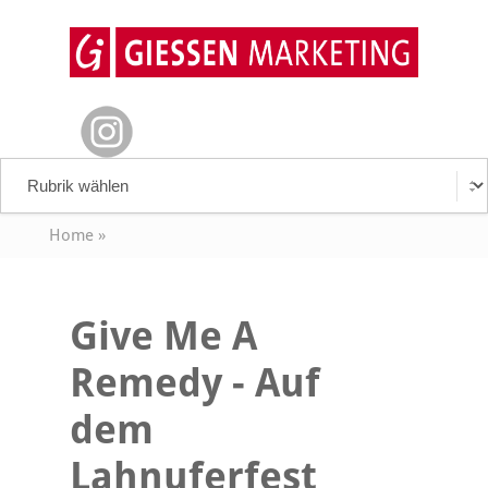
Home
»
Give Me A
Remedy - Auf
dem
Lahnuferfest