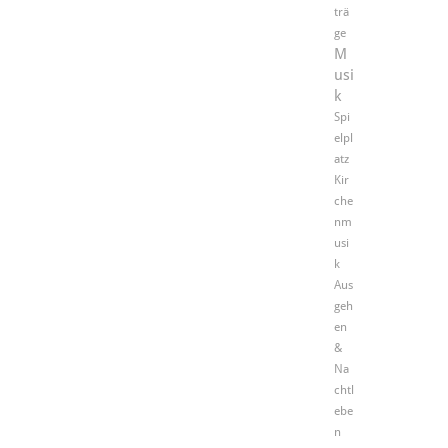
trä
ge
M
usi
k
Spi
elpl
atz
Kir
che
nm
usi
k
Aus
geh
en
&
Na
chtl
ebe
n