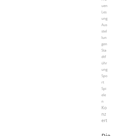
uen
Les
ung
Aus
stel
lun
gen
Sta
dtf
ühr
ung
Spo
rt
Spi
ele
n
Ko
nz
ert