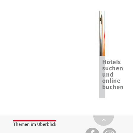
Hotels
suchen
und
online
buchen
Themen im Überblick