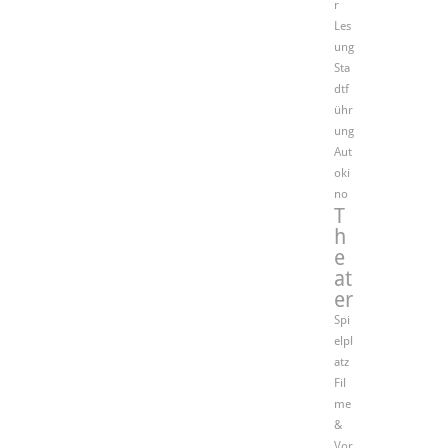
r
Les
ung
Sta
dtf
ühr
ung
Aut
oki
no
T
h
e
at
er
Spi
elpl
atz
Fil
me
&
Vor