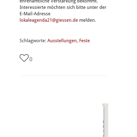
ehrenamtliche Verstärkung bekommt.
Interessierte möchten sich bitte unter der
E-Mail-Adresse
lokaleagenda21@giessen.de
melden.
Schlagworte:
Ausstellungen
,
Feste
0
undefined
Löber-,
Lony-,
Goethe-
und