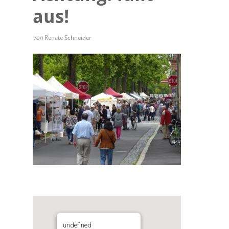
aus!
von
Renate Schneider
undefined