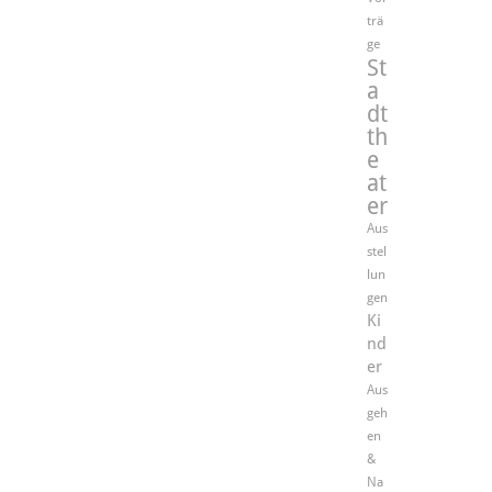
trä
ge
St
a
dt
th
e
at
er
Aus
stel
lun
gen
Ki
nd
er
Aus
geh
en
&
Na