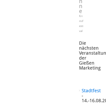
h
n
e
Kri
mif
esti
val
Die
nächsten
Veranstaltu
der
Gießen
Marketing
Stadtfest
-
14.-16.08.2