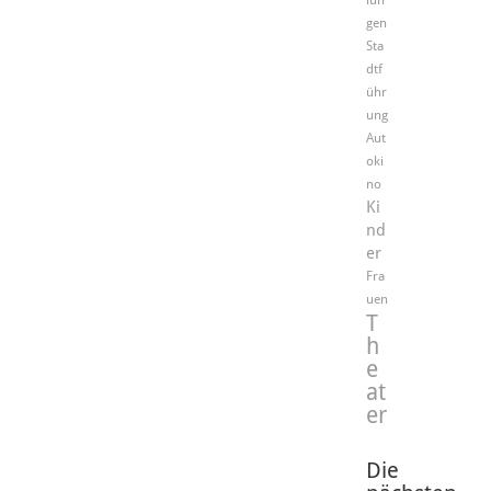
gen
Sta
dtf
ühr
ung
Aut
oki
no
Ki
nd
er
Fra
uen
T
h
e
at
er
Die