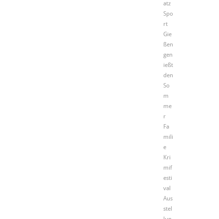
atz
Spo
rt
Gie
ßen
gen
ießt
den
So
m
me
r
Fa
mili
e
Kri
mif
esti
val
Aus
stel
lun