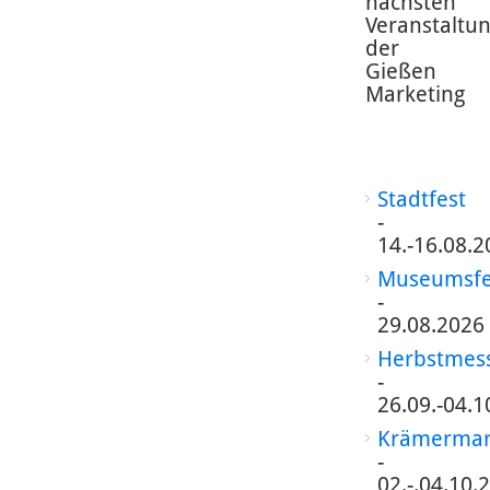
nächsten
Veranstaltu
der
Gießen
Marketing
Stadtfest
-
14.-16.08.2
Museumsfe
-
29.08.2026
Herbstmes
-
26.09.-04.1
Krämermar
-
02.-.04.10.