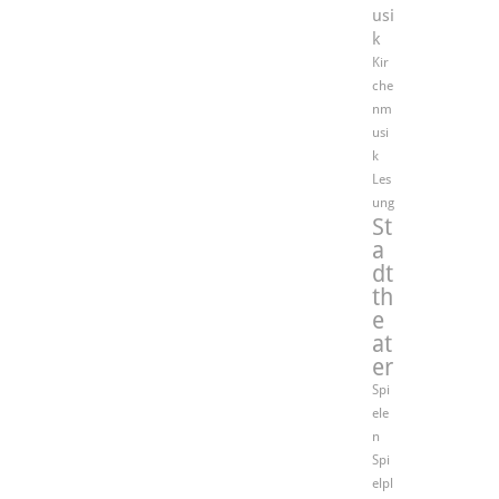
usi
k
Kir
che
nm
usi
k
Les
ung
St
a
dt
th
e
at
er
Spi
ele
n
Spi
elpl