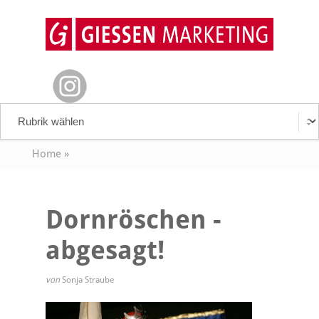
Home
»
Dornröschen -
abgesagt!
von
Sonja Straube